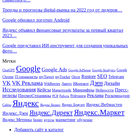
Тренды и прогнозы digital-рынка на 2022 год от лидеров…
Google обновил логотип Android
Яндекс объявил финансовые результаты за первый квартал
2023…
Google представил ИИ-инструмент для создания уникальных
фото…
Метки
Google
Google Ads
Google
ChatGPT
Google AdSense
Google Analytics
SEO
Rustore
Telegram
Ozon
IT-специалисты
myTarget
myTracker
Chrome
VK Реклама
Дзен
VK
Дизайн
Wildberries
Авито
ВКонтакте
Исследования
Кейсы
Пресс-
Минцифры
Нейросети
Маркетплейс
релизы
Реклама
ПромоСтраницы
Рейтинги
Роскомнадзор
РСЯ
Работа
Яндекс
Яндекс.Вебмастер
Яндекс.Браузер
Сайты
Яндекс.Бизнес
Яндекс.Маркет
Яндекс.Директ
Яндекс.Дзен
маркетинг
Яндекс.Метрика
обучение
бизнес
курсы
Добавить сайт в каталог