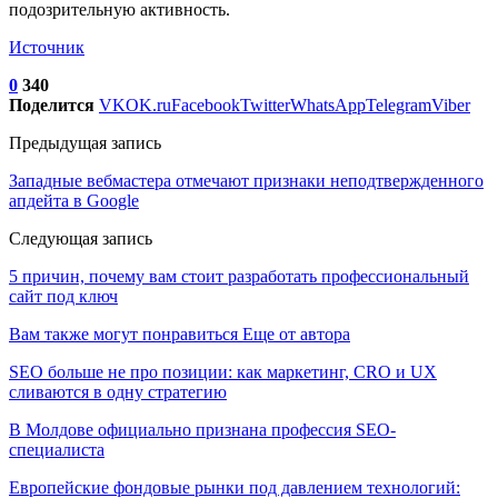
подозрительную активность.
Источник
0
340
Поделится
VK
OK.ru
Facebook
Twitter
WhatsApp
Telegram
Viber
Предыдущая запись
Западные вебмастера отмечают признаки неподтвержденного
апдейта в Google
Следующая запись
5 причин, почему вам стоит разработать профессиональный
сайт под ключ
Вам также могут понравиться
Еще от автора
SEO больше не про позиции: как маркетинг, CRO и UX
сливаются в одну стратегию
В Молдове официально признана профессия SEO-
специалиста
Европейские фондовые рынки под давлением технологий: