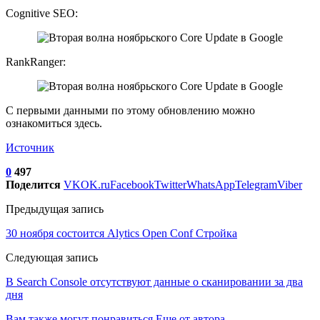
Cognitive SEO:
RankRanger:
С первыми данными по этому обновлению можно
ознакомиться здесь.
Источник
0
497
Поделится
VK
OK.ru
Facebook
Twitter
WhatsApp
Telegram
Viber
Предыдущая запись
30 ноября состоится Alytics Open Conf Стройка
Следующая запись
В Search Console отсутствуют данные о сканировании за два
дня
Вам также могут понравиться
Еще от автора