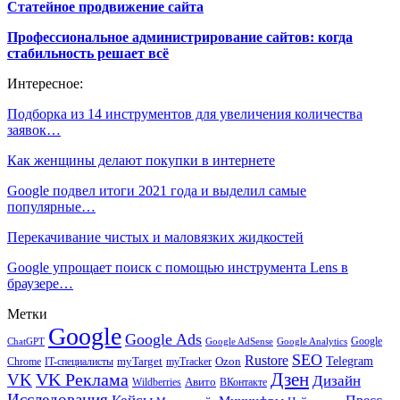
Статейное продвижение сайта
Профессиональное администрирование сайтов: когда
стабильность решает всё
Интересное:
Подборка из 14 инструментов для увеличения количества
заявок…
Как женщины делают покупки в интернете
Google подвел итоги 2021 года и выделил самые
популярные…
Перекачивание чистых и маловязких жидкостей
Google упрощает поиск c помощью инструмента Lens в
браузере…
Метки
Google
Google Ads
Google
ChatGPT
Google AdSense
Google Analytics
SEO
Rustore
Telegram
Ozon
IT-специалисты
myTarget
myTracker
Chrome
VK Реклама
Дзен
VK
Дизайн
Wildberries
Авито
ВКонтакте
Исследования