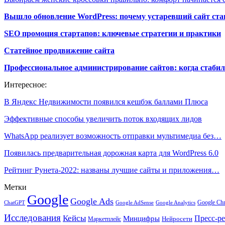
Вышло обновление WordPress: почему устаревший сайт ста
SEO промоция стартапов: ключевые стратегии и практики
Статейное продвижение сайта
Профессиональное администрирование сайтов: когда стабил
Интересное:
В Яндекс Недвижимости появился кешбэк баллами Плюса
Эффективные способы увеличить поток входящих лидов
WhatsApp реализует возможность отправки мультимедиа без…
Появилась предварительная дорожная карта для WordPress 6.0
Рейтинг Рунета-2022: названы лучшие сайты и приложения…
Метки
Google
Google Ads
Google Ch
ChatGPT
Google AdSense
Google Analytics
Исследования
Кейсы
Пресс-р
Минцифры
Нейросети
Маркетплейс