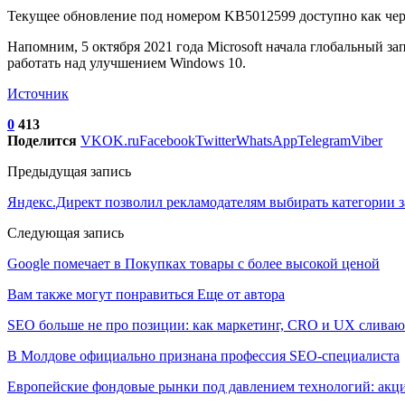
Текущее обновление под номером KB5012599 доступно как чере
Напомним, 5 октября 2021 года Microsoft начала глобальный з
работать над улучшением Windows 10.
Источник
0
413
Поделится
VK
OK.ru
Facebook
Twitter
WhatsApp
Telegram
Viber
Предыдущая запись
Яндекс.Директ позволил рекламодателям выбирать категории з
Следующая запись
Google помечает в Покупках товары с более высокой ценой
Вам также могут понравиться
Еще от автора
SEO больше не про позиции: как маркетинг, CRO и UX сливаю
В Молдове официально признана профессия SEO-специалиста
Европейские фондовые рынки под давлением технологий: акци