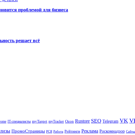
новится проблемой для бизнеса
ьность решает всё
V
VK
SEO
Rustore
Telegram
Ozon
IT-специалисты
myTarget
myTracker
rome
елизы
Реклама
ПромоСтраницы
Рейтинги
Роскомнадзор
РСЯ
Работа
Сайты