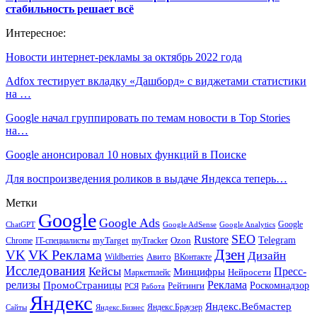
стабильность решает всё
Интересное:
Новости интернет-рекламы за октябрь 2022 года
Adfox тестирует вкладку «Дашборд» с виджетами статистики
на …
Google начал группировать по темам новости в Top Stories
на…
Google анонсировал 10 новых функций в Поиске
Для воспроизведения роликов в выдаче Яндекса теперь…
Метки
Google
Google Ads
Google
ChatGPT
Google AdSense
Google Analytics
SEO
Rustore
Telegram
Ozon
IT-специалисты
myTarget
myTracker
Chrome
VK Реклама
Дзен
VK
Дизайн
Wildberries
Авито
ВКонтакте
Исследования
Кейсы
Пресс-
Минцифры
Нейросети
Маркетплейс
релизы
Реклама
ПромоСтраницы
Рейтинги
Роскомнадзор
РСЯ
Работа
Яндекс
Яндекс.Вебмастер
Яндекс.Браузер
Сайты
Яндекс.Бизнес