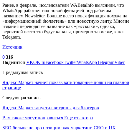
Ранее, в феврале, исследователи WABetaInfo выяснили, что
WhatsApp работает над новой функцией под рабочим
названием Newsletter. Больше всего новая функция похожа на
«информационный бюллетень» или новостную ленту. Многие
издания переводят ее название как «рассылки», однако,
вероятней всего это будут каналы, примерно такие же, как в
Telegram.
Источник
0
316
Поделится
VK
OK.ru
Facebook
Twitter
WhatsApp
Telegram
Viber
Предыдущая запись
Яндекс Маркет начнет показывать товарные полки на главной
странице
Следующая запись
Яндекс Маркет запустил витрины для блогеров
Вам также могут понравиться
Еще от автора
SEO больше не про позиции: как маркетинг, CRO и UX