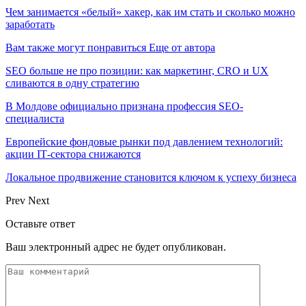
Чем занимается «белый» хакер, как им стать и сколько можно
заработать
Вам также могут понравиться
Еще от автора
SEO больше не про позиции: как маркетинг, CRO и UX
сливаются в одну стратегию
В Молдове официально признана профессия SEO-
специалиста
Европейские фондовые рынки под давлением технологий:
акции IT‑сектора снижаются
Локальное продвижение становится ключом к успеху бизнеса
Prev
Next
Оставьте ответ
Ваш электронный адрес не будет опубликован.