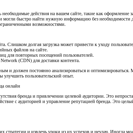
ь необходимые действия на вашем сайте, такие как оформление 
ли могли быстро найти нужную информацию без необходимости 
с ограниченными возможностями.
та. Слишком долгая загрузка может привести к уходу пользоват
ийных файлов на сайте.
аниц для повторных посещений пользователей.
 Network (CDN) для доставки контента.
чным и должен постоянно анализироваться и оптимизироваться. 
бы улучшить пользовательский опыт.
нда онлайн
ствия бренда и привлечении целевой аудитории. Это непростая 
йствие с аудиторией и управление репутацией бренда. Это целы
х стратегии и извлечь уроки из их успехов и неудач. Иногда м