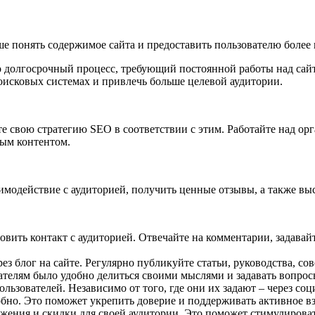
 понять содержимое сайта и предоставить пользователю более п
о долгосрочный процесс, требующий постоянной работы над сай
оисковых системах и привлечь больше целевой аудитории.
е свою стратегию SEO в соответствии с этим. Работайте над ор
ым контентом.
одействие с аудиторией, получить ценные отзывы, а также выс
овить контакт с аудиторией. Отвечайте на комментарии, задава
ез блог на сайте. Регулярно публикуйте статьи, руководства, с
телям было удобно делиться своими мыслями и задавать вопрос
льзователей. Независимо от того, где они их задают – через со
обно. Это поможет укрепить доверие и поддерживать активное в
ения и скидки для своей аудитории. Это поможет стимулироват