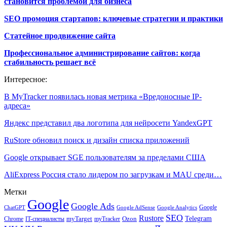
становится проблемой для бизнеса
SEO промоция стартапов: ключевые стратегии и практики
Статейное продвижение сайта
Профессиональное администрирование сайтов: когда
стабильность решает всё
Интересное:
В MyTracker появилась новая метрика «Вредоносные IP-
адреса»
Яндекс представил два логотипа для нейросети YandexGPT
RuStore обновил поиск и дизайн списка приложений
Google открывает SGE пользователям за пределами США
AliExpress Россия стало лидером по загрузкам и MAU среди…
Метки
Google
Google Ads
Google
ChatGPT
Google AdSense
Google Analytics
SEO
Rustore
Telegram
Ozon
IT-специалисты
myTarget
myTracker
Chrome