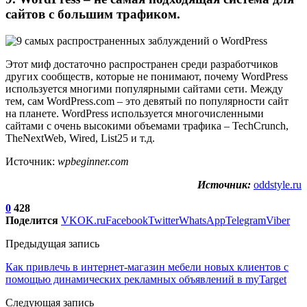
сайтов с большим трафиком.
Этот миф достаточно распространен среди разработчиков
других сообществ, которые не понимают, почему WordPress
используется многими популярными сайтами сети. Между
тем, сам WordPress.com – это девятый по популярности сайт
на планете. WordPress используется многочисленными
сайтами с очень высокими объемами трафика – TechCrunch,
TheNextWeb, Wired, List25 и т.д.
Источник:
wpbeginner.com
Источник:
oddstyle.ru
0
428
Поделится
VK
OK.ru
Facebook
Twitter
WhatsApp
Telegram
Viber
Предыдущая запись
Как привлечь в интернет-магазин мебели новых клиентов с
помощью динамических рекламных объявлений в myTarget
Следующая запись