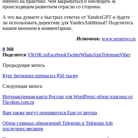
именно на практике. Чем закрываться и наблюдать за
происходящим развитием отрасли со стороны.
А что вы думаете о быстрых ответах от YandexGPT и будете
ли использовать директиву для YandexAdditional? Поделитесь
вашим мнением в комментариях.
Источник:
www.seonews.ru
0
368
Поделится
VK
OK.ru
Facebook
Twitter
WhatsApp
Telegram
Viber
Предыдущая запись
Курс биткоина превысил $50 тысяч
Следующая запись
Интерактивная карта России для WordPress: обзор плагина от
Fla-shop.com.ru
Вам также могут понравиться
Еще от автора
Обзор главных обновлений Telegram и Telegram Ads
последних месяцев