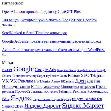
Интересное:
OpenAI анонсировала подписку ChatGPT Plus
100 вещей, которые нужно знать о Google Core Updates:
часть…
Scroll-linked и ScrollTimeline анимация
Google AdSense показывает заниженный расчетный доход
Avant-Garde: экспериментальная блочная тема для WordPress
с…
Метки
Google
Google Ads
Google
ChatGPT
Google AdSense
Google Analytics
SEO
Rustore
Telegram
Ozon
IT-специалисты
myTarget
myTracker
Chrome
VK Реклама
Дзен
VK
Дизайн
Wildberries
Авито
ВКонтакте
Исследования
Кейсы
Пресс-
Минцифры
Нейросети
Маркетплейс
релизы
Реклама
ПромоСтраницы
Рейтинги
Роскомнадзор
РСЯ
Работа
Яндекс
Яндекс.Вебмастер
Яндекс.Браузер
Сайты
Яндекс.Бизнес
Яндекс.Маркет
Яндекс.Директ
Яндекс.Дзен