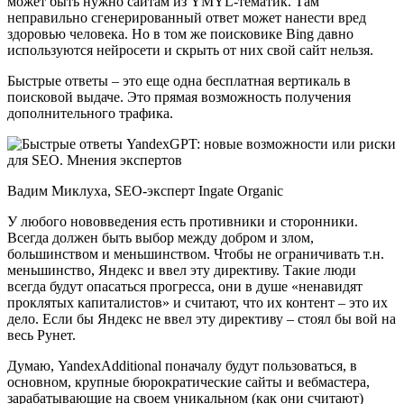
может быть нужно сайтам из YMYL-тематик. Там
неправильно сгенерированный ответ может нанести вред
здоровью человека. Но в том же поисковике Bing давно
используются нейросети и скрыть от них свой сайт нельзя.
Быстрые ответы – это еще одна бесплатная вертикаль в
поисковой выдаче. Это прямая возможность получения
дополнительного трафика.
Вадим Миклуха, SEO-эксперт Ingate Organic
У любого нововведения есть противники и сторонники.
Всегда должен быть выбор между добром и злом,
большинством и меньшинством. Чтобы не ограничивать т.н.
меньшинство, Яндекс и ввел эту директиву. Такие люди
всегда будут опасаться прогресса, они в душе «ненавидят
проклятых капиталистов» и считают, что их контент – это их
дело. Если бы Яндекс не ввел эту директиву – стоял бы вой на
весь Рунет.
Думаю, YandexAdditional поначалу будут пользоваться, в
основном, крупные бюрократические сайты и вебмастера,
зарабатывающие на своем уникальном (как они считают)