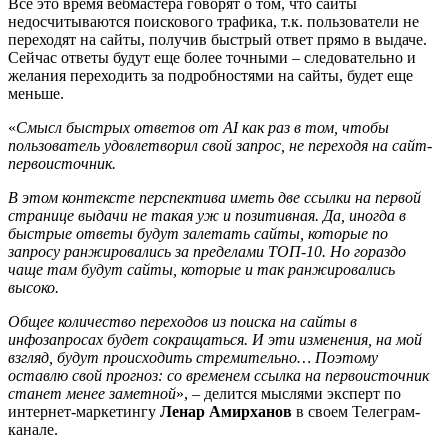
Все это время вебмастера говорят о том, что сайты
недосчитываются поискового трафика, т.к. пользователи не
переходят на сайты, получив быстрый ответ прямо в выдаче.
Сейчас ответы будут еще более точными – следовательно и
желания переходить за подробностями на сайты, будет еще
меньше.
«
Смысл быстрых ответов от AI как раз в том, чтобы
пользователь удовлетворил свой запрос, не переходя на сайт-
первоисточник.
В этом контексте перспектива иметь две ссылки на первой
странице выдачи не такая уж и позитивная. Да, иногда в
быстрые ответы будут залетать сайты, которые по
запросу ранжировались за пределами ТОП-10. Но гораздо
чаще там будут сайты, которые и так ранжировались
высоко.
Общее количество переходов из поиска на сайты в
инфозапросах будет сокращаться. И эти изменения, на мой
взгляд, будут происходить стремительно… Поэтому
оставлю свой прогноз: со временем ссылка на первоисточник
станет менее заметной
», – делится мыслями эксперт по
интернет-маркетингу
Ленар Амирханов
в своем Телеграм-
канале.