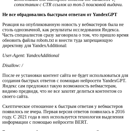
сопоставим с CTR ссылок из топ-5 поисковой выдачи.
Не все обрадовались быстрым ответам от YandexGPT
Реакция на опубликованную новость у вебмастеров была не
столь однозначной, как результаты исследования Яндекса.
Часть специалистов сразу заговорила о том, что пришло время
обновить файлы robots.txt и внести туда запрещающую
директиву для YandexAdditional:
User-Agent: YandexAdditional
Disallow: /
После ее установки контент сайта не будет использоваться для
создания быстрых ответов с помощью нейросети YandexGPT.
Яндекс сам предложил такую возможность вебмастерам,
видимо предвидя, что не все захотят делиться контентом со
своего сайта.
Скептическое отношение к быстрым ответам у вебмастеров
появилось не вчера. Первая версия ответов появилась в 2016
году. С 2021 года в них используется технология выделения
информации с помощью нейросети BERT.