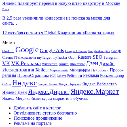
Яндекс планирует переезд в новую штаб-квартиру в Москве
в…
В 2,5 раза увеличили конверсии из поиска за месяц для
сайта…
12 октября состоится Digital Квартирник «Битва за лиды»
Метки
Google
Google Ads
Google
ChatGPT
Google AdSense
Google Analytics
SEO
Rustore
Telegram
Ozon
IT-специалисты
myTarget
myTracker
Chrome
VK Реклама
Дзен
VK
Дизайн
Wildberries
Авито
ВКонтакте
Исследования
Кейсы
Пресс-
Минцифры
Нейросети
Маркетплейс
релизы
Реклама
ПромоСтраницы
Рейтинги
Роскомнадзор
РСЯ
Работа
Яндекс
Яндекс.Вебмастер
Яндекс.Браузер
Сайты
Яндекс.Бизнес
Яндекс.Маркет
Яндекс.Директ
Яндекс.Дзен
маркетинг
Яндекс.Метрика
обучение
бизнес
курсы
Добавить сайт в каталог
Опубликовать статью бесплатно
Поисковое продвижение
Реклама на портале