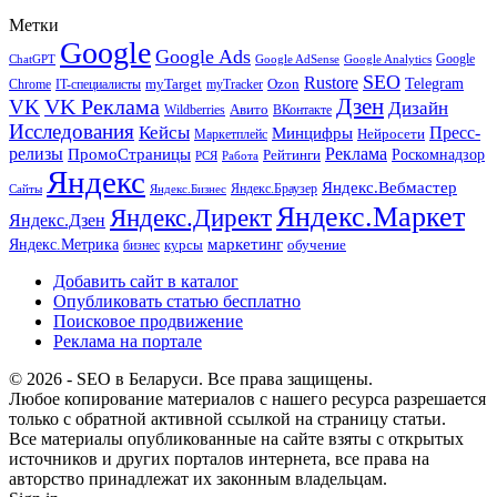
Метки
Google
Google Ads
Google
ChatGPT
Google AdSense
Google Analytics
SEO
Rustore
Telegram
Ozon
IT-специалисты
myTarget
myTracker
Chrome
VK Реклама
Дзен
VK
Дизайн
Wildberries
Авито
ВКонтакте
Исследования
Кейсы
Пресс-
Минцифры
Нейросети
Маркетплейс
релизы
Реклама
ПромоСтраницы
Рейтинги
Роскомнадзор
РСЯ
Работа
Яндекс
Яндекс.Вебмастер
Яндекс.Браузер
Сайты
Яндекс.Бизнес
Яндекс.Маркет
Яндекс.Директ
Яндекс.Дзен
маркетинг
Яндекс.Метрика
обучение
бизнес
курсы
Добавить сайт в каталог
Опубликовать статью бесплатно
Поисковое продвижение
Реклама на портале
© 2026 - SEO в Беларуси. Все права защищены.
Любое копирование материалов с нашего ресурса разрешается
только с обратной активной ссылкой на страницу статьи.
Все материалы опубликованные на сайте взяты с открытых
источников и других порталов интернета, все права на
авторство принадлежат их законным владельцам.