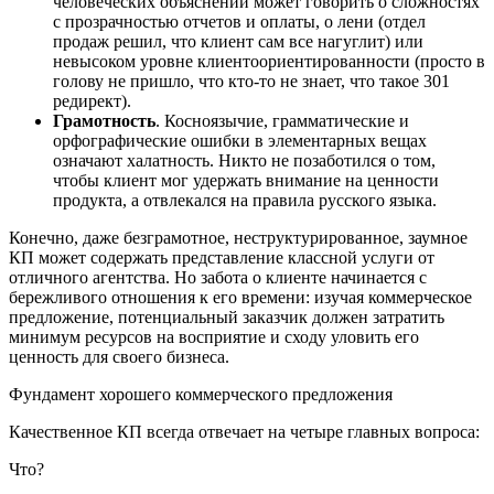
человеческих объяснений может говорить о сложностях
с прозрачностью отчетов и оплаты, о лени (отдел
продаж решил, что клиент сам все нагуглит) или
невысоком уровне клиентоориентированности (просто в
голову не пришло, что кто-то не знает, что такое 301
редирект).
Грамотность
. Косноязычие, грамматические и
орфографические ошибки в элементарных вещах
означают халатность. Никто не позаботился о том,
чтобы клиент мог удержать внимание на ценности
продукта, а отвлекался на правила русского языка.
Конечно, даже безграмотное, неструктурированное, заумное
КП может содержать представление классной услуги от
отличного агентства. Но забота о клиенте начинается с
бережливого отношения к его времени: изучая коммерческое
предложение, потенциальный заказчик должен затратить
минимум ресурсов на восприятие и сходу уловить его
ценность для своего бизнеса.
Фундамент хорошего коммерческого предложения
Качественное КП всегда отвечает на четыре главных вопроса:
Что?