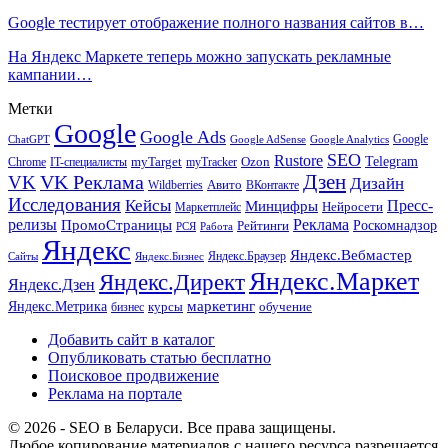
Google тестирует отображение полного названия сайтов в…
На Яндекс Маркете теперь можно запускать рекламные
кампании…
Метки
Google
Google Ads
Google
ChatGPT
Google AdSense
Google Analytics
SEO
Rustore
Telegram
Ozon
IT-специалисты
myTarget
myTracker
Chrome
VK Реклама
Дзен
VK
Дизайн
Wildberries
Авито
ВКонтакте
Исследования
Кейсы
Пресс-
Минцифры
Нейросети
Маркетплейс
релизы
Реклама
ПромоСтраницы
Рейтинги
Роскомнадзор
РСЯ
Работа
Яндекс
Яндекс.Вебмастер
Яндекс.Браузер
Сайты
Яндекс.Бизнес
Яндекс.Маркет
Яндекс.Директ
Яндекс.Дзен
маркетинг
Яндекс.Метрика
обучение
бизнес
курсы
Добавить сайт в каталог
Опубликовать статью бесплатно
Поисковое продвижение
Реклама на портале
© 2026 - SEO в Беларуси. Все права защищены.
Любое копирование материалов с нашего ресурса разрешается