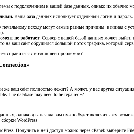
лемы с подключением к вашей базе данных, однако их обычно мо
рными
. Ваша база данных использует отдельный логин и пароль
му печальному исходу могут самые разные причины, начиная с ус
).
омент не работает
. Сервер с вашей базой данных может выйти 
что на ваш сайт обрушился большой поток трафика, который серве
жем справиться с возникшей проблемой?
 Connection»
 же ваш сайт полностью лежит? А может, у вас другая ситуация:
le. The database may need to be repaired»?
анных, однако для начала вам нужно будет включить эту возможн
 сборки WordPress.
Press. Получить к ней доступ можно через cPanel: выберите File