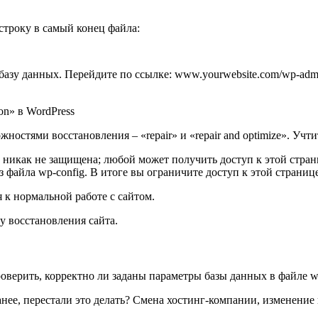
строку в самый конец файла:
азу данных. Перейдите по ссылке: www.yourwebsite.com/wp-admin
остями восстановления – «repair» и «repair and optimize». Учт
 никак не защищена; любой может получить доступ к этой стра
з файла wp-config. В итоге вы ограничите доступ к этой странице
 к нормальной работе с сайтом.
пу восстановления сайта.
оверить, корректно ли заданы параметры базы данных в файле wp
нее, перестали это делать? Смена хостинг-компании, изменени