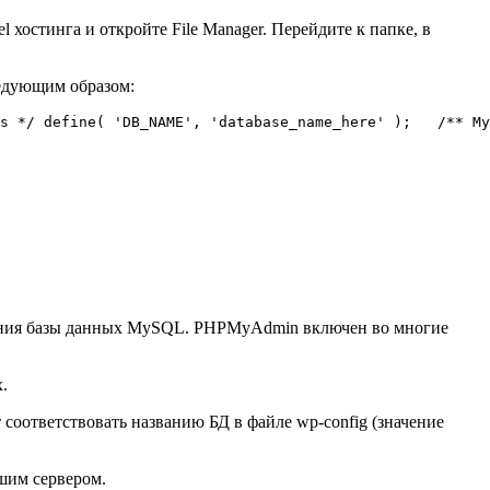
 хостинга и откройте File Manager. Перейдите к папке, в
ледующим образом:
s */ define( 'DB_NAME', 'database_name_here' );   /** My
вания базы данных MySQL. PHPMyAdmin включен во многие
.
 соответствовать названию БД в файле wp-config (значение
ашим сервером.