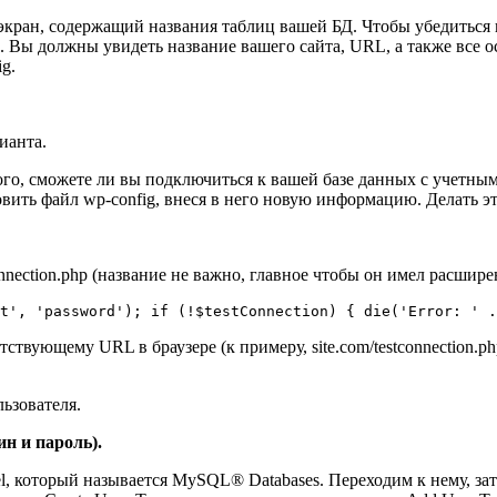
ран, содержащий названия таблиц вашей БД. Чтобы убедиться в 
. Вы должны увидеть название вашего сайта, URL, а также все о
g.
ианта.
ого, сможете ли вы подключиться к вашей базе данных с учетны
вить файл wp-config, внеся в него новую информацию. Делать это
onnection.php (название не важно, главное чтобы он имел расшир
ot', 'password'); if (!$testConnection) { die('Error: ' .
етствующему URL в браузере (к примеру, site.com/testconnection.
ьзователя.
н и пароль).
l, который называется MySQL® Databases. Переходим к нему, за