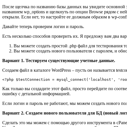
После щелчка по названию базы данных вы увидите основной эк
названием wp_options и щелкнуть по опции Browse рядом с ней
открыли. Если нет, то настройте ее должным образом в wp-confi
Давайте теперь проверим логин и пароль.
Есть несколько способов проверить их. Я предложу вам два вар
Вы можете создать простой .php файл для тестирования т
Вы можете создать нового пользователя с паролем, и обно
Вариант 1. Тестируем существующие учетные данные.
Создаем файл в каталоге WordPress – пусть он называется testc
<?php $testConnection = mysql_connect('localhost', 'ro
Как только вы создадите этот файл, просто перейдите по соотв
ошибку с детальной информацией.
Если логин и пароль не работают, мы можем создать нового пол
Вариант 2. Создаем нового пользователя для БД (новый логи
Сделать это мы можем с помощью другого инструмента в cPane