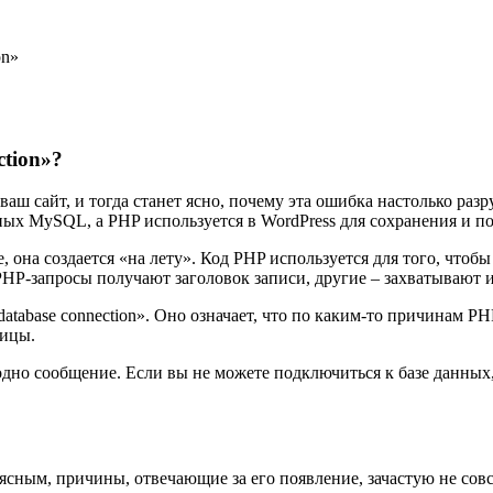
on»
ction»?
 ваш сайт, и тогда станет ясно, почему эта ошибка настолько ра
нных MySQL, а PHP используется в WordPress для сохранения и 
те, она создается «на лету». Код PHP используется для того, чт
P-запросы получают заголовок записи, другие – захватывают имя
 database connection». Оно означает, что по каким-то причинам 
ницы.
дно сообщение. Если вы не можете подключиться к базе данных, 
 ясным, причины, отвечающие за его появление, зачастую не сов