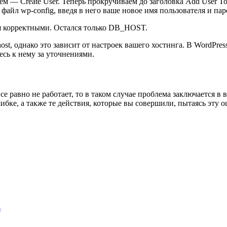
ем — Create User. Теперь прокручиваем до заголовка Add User T
файл wp-config, введя в него ваше новое имя пользователя и пар
ся корректными. Остался только DB_HOST.
st, однако это зависит от настроек вашего хостинга. В WordPre
есь к нему за уточнениями.
е равно не работает, то в таком случае проблема заключается в
ке, а также те действия, которые вы совершили, пытаясь эту о
s