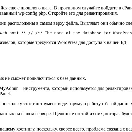
ся еще с прошлого шага. В противном случайте войдите в cPanel
званный wp-config.php. Откройте его для редактирования.
они расположены в самом верху файла. Выглядят они обычно с
web host ** // /** The name of the database for WordPres
азделов, которые требуются WordPress для доступа к вашей БД:
ss не сможет подключиться к базе данных.
MyAdmin – инструмента, который используется для редактиро
Panel.
поскольку этот инструмент ведет прямую работу с базой данных
анных на вашем сервере. Щелкните по той из них, которая будет
вашему хостингу, поскольку, скорее всего, проблема связана с в