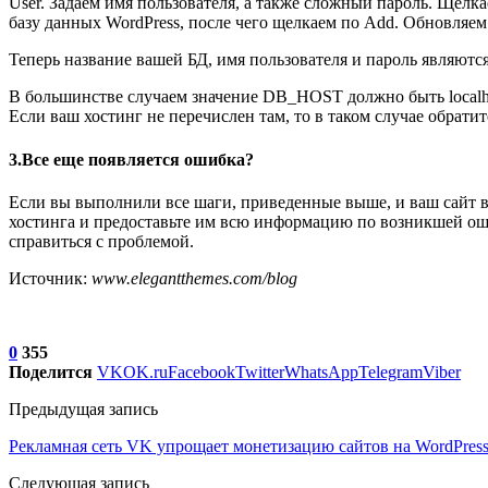
User. Задаем имя пользователя, а также сложный пароль. Щелка
базу данных WordPress, после чего щелкаем по Add. Обновляем 
Теперь название вашей БД, имя пользователя и пароль являют
В большинстве случаем значение DB_HOST должно быть localho
Если ваш хостинг не перечислен там, то в таком случае обратит
3.Все еще появляется ошибка?
Если вы выполнили все шаги, приведенные выше, и ваш сайт вс
хостинга и предоставьте им всю информацию по возникшей ошиб
справиться с проблемой.
Источник:
www.elegantthemes.com/blog
0
355
Поделится
VK
OK.ru
Facebook
Twitter
WhatsApp
Telegram
Viber
Предыдущая запись
Рекламная сеть VK упрощает монетизацию сайтов на WordPres
Следующая запись