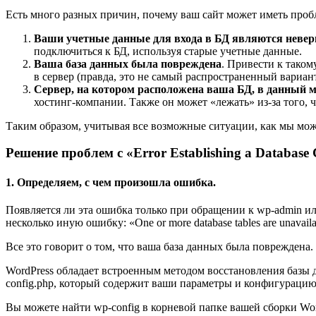
Есть много разных причин, почему ваш сайт может иметь проб
Ваши учетные данные для входа в БД являются неве
подключиться к БД, используя старые учетные данные.
Ваша база данных была повреждена
. Привести к тако
в сервер (правда, это не самый распространенный вариант
Сервер, на котором расположена ваша БД, в данный м
хостинг-компании. Также он может «лежать» из-за того, 
Таким образом, учитывая все возможные ситуации, как мы мо
Решение проблем с «Error Establishing a Database
1. Определяем, с чем произошла ошибка.
Появляется ли эта ошибка только при обращении к wp-admin или
несколько иную ошибку: «One or more database tables are unavailab
Все это говорит о том, что ваша база данных была повреждена.
WordPress обладает встроенным методом восстановления базы д
config.php, который содержит ваши параметры и конфигурацию
Вы можете найти wp-config в корневой папке вашей сборки Word