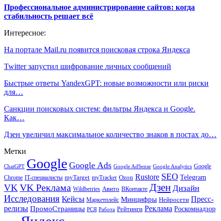
Профессиональное администрирование сайтов: когда
стабильность решает всё
Интересное:
На портале Mail.ru появится поисковая строка Яндекса
Twitter запустил шифрование личных сообщений
Быстрые ответы YandexGPT: новые возможности или риски
для…
Санкции поисковых систем: фильтры Яндекса и Google.
Как…
Дзен увеличил максимальное количество знаков в постах до…
Метки
Google
Google Ads
Google
ChatGPT
Google AdSense
Google Analytics
SEO
Rustore
Telegram
Ozon
IT-специалисты
myTarget
myTracker
Chrome
VK Реклама
Дзен
VK
Дизайн
Wildberries
Авито
ВКонтакте
Исследования
Кейсы
Пресс-
Минцифры
Нейросети
Маркетплейс
релизы
Реклама
ПромоСтраницы
Рейтинги
Роскомнадзор
РСЯ
Работа
Яндекс