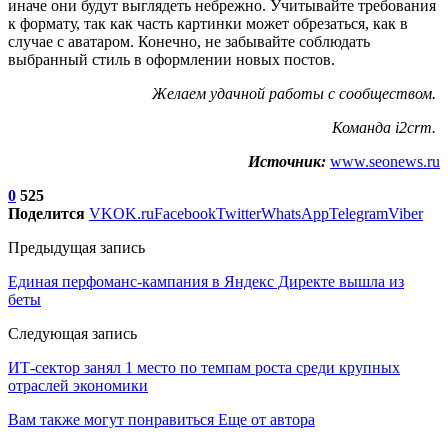
иначе они будут выглядеть небрежно. Учитывайте требования
к формату, так как часть картинки может обрезаться, как в
случае с аватаром. Конечно, не забывайте соблюдать
выбранный стиль в оформлении новых постов.
Желаем удачной работы с сообществом.
Команда i2crm.
Источник:
www.seonews.ru
0
525
Поделится
VK
OK.ru
Facebook
Twitter
WhatsApp
Telegram
Viber
Предыдущая запись
Единая перфоманс-кампания в Яндекс Директе вышла из
беты
Следующая запись
ИТ-сектор занял 1 место по темпам роста среди крупных
отраслей экономики
Вам также могут понравиться
Еще от автора