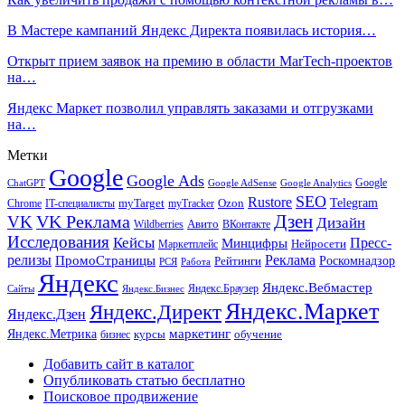
В Мастере кампаний Яндекс Директа появилась история…
Открыт прием заявок на премию в области MarTech-проектов
на…
Яндекс Маркет позволил управлять заказами и отгрузками
на…
Метки
Google
Google Ads
Google
ChatGPT
Google AdSense
Google Analytics
SEO
Rustore
Telegram
Ozon
IT-специалисты
myTarget
myTracker
Chrome
VK Реклама
Дзен
VK
Дизайн
Wildberries
Авито
ВКонтакте
Исследования
Кейсы
Пресс-
Минцифры
Нейросети
Маркетплейс
релизы
Реклама
ПромоСтраницы
Рейтинги
Роскомнадзор
РСЯ
Работа
Яндекс
Яндекс.Вебмастер
Яндекс.Браузер
Сайты
Яндекс.Бизнес
Яндекс.Маркет
Яндекс.Директ
Яндекс.Дзен
маркетинг
Яндекс.Метрика
обучение
бизнес
курсы
Добавить сайт в каталог
Опубликовать статью бесплатно
Поисковое продвижение