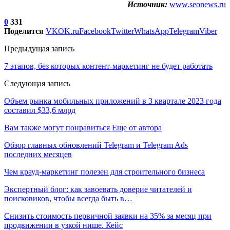
Источник:
www.seonews.ru
0
331
Поделится
VK
OK.ru
Facebook
Twitter
WhatsApp
Telegram
Viber
Предыдущая запись
7 этапов, без которых контент-маркетинг не будет работать
Следующая запись
Объем рынка мобильных приложений в 3 квартале 2023 года
составил $33,6 млрд
Вам также могут понравиться
Еще от автора
Обзор главных обновлений Telegram и Telegram Ads
последних месяцев
Чем крауд-маркетинг полезен для строительного бизнеса
Экспертный блог: как завоевать доверие читателей и
поисковиков, чтобы всегда быть в…
Снизить стоимость первичной заявки на 35% за месяц при
продвижении в узкой нише. Кейс