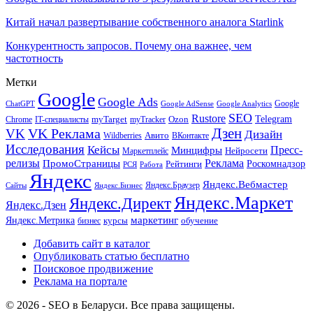
Китай начал развертывание собственного аналога Starlink
Конкурентность запросов. Почему она важнее, чем
частотность
Метки
Google
Google Ads
Google
ChatGPT
Google AdSense
Google Analytics
SEO
Rustore
Telegram
Ozon
IT-специалисты
myTarget
myTracker
Chrome
VK Реклама
Дзен
VK
Дизайн
Wildberries
Авито
ВКонтакте
Исследования
Кейсы
Пресс-
Минцифры
Нейросети
Маркетплейс
релизы
Реклама
ПромоСтраницы
Рейтинги
Роскомнадзор
РСЯ
Работа
Яндекс
Яндекс.Вебмастер
Яндекс.Браузер
Сайты
Яндекс.Бизнес
Яндекс.Маркет
Яндекс.Директ
Яндекс.Дзен
маркетинг
Яндекс.Метрика
обучение
бизнес
курсы
Добавить сайт в каталог
Опубликовать статью бесплатно
Поисковое продвижение
Реклама на портале
© 2026 - SEO в Беларуси. Все права защищены.