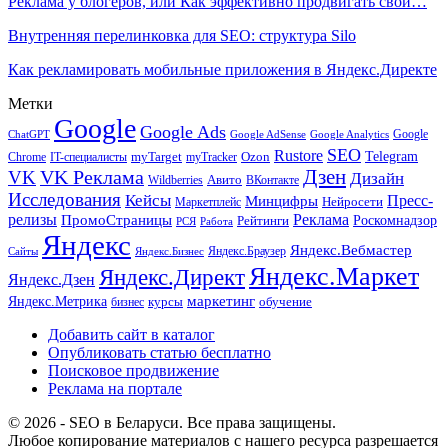
Реклама у блогеров, или Как эффективно продвигать свой…
Внутренняя перелинковка для SEO: структура Silo
Как рекламировать мобильные приложения в Яндекс.Директе
Метки
Google
Google Ads
Google
ChatGPT
Google AdSense
Google Analytics
SEO
Rustore
Telegram
Ozon
IT-специалисты
myTarget
myTracker
Chrome
VK Реклама
Дзен
VK
Дизайн
Wildberries
Авито
ВКонтакте
Исследования
Кейсы
Пресс-
Минцифры
Нейросети
Маркетплейс
релизы
Реклама
ПромоСтраницы
Рейтинги
Роскомнадзор
РСЯ
Работа
Яндекс
Яндекс.Вебмастер
Яндекс.Браузер
Сайты
Яндекс.Бизнес
Яндекс.Маркет
Яндекс.Директ
Яндекс.Дзен
маркетинг
Яндекс.Метрика
обучение
бизнес
курсы
Добавить сайт в каталог
Опубликовать статью бесплатно
Поисковое продвижение
Реклама на портале
© 2026 - SEO в Беларуси. Все права защищены.
Любое копирование материалов с нашего ресурса разрешается