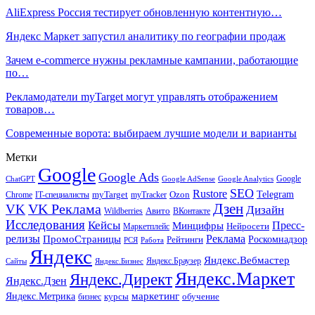
AliExpress Россия тестирует обновленную контентную…
Яндекс Маркет запустил аналитику по географии продаж
Зачем e-commerce нужны рекламные кампании, работающие
по…
Рекламодатели myTarget могут управлять отображением
товаров…
Современные ворота: выбираем лучшие модели и варианты
Метки
Google
Google Ads
Google
ChatGPT
Google AdSense
Google Analytics
SEO
Rustore
Telegram
Ozon
IT-специалисты
myTarget
myTracker
Chrome
VK Реклама
Дзен
VK
Дизайн
Wildberries
Авито
ВКонтакте
Исследования
Кейсы
Пресс-
Минцифры
Нейросети
Маркетплейс
релизы
Реклама
ПромоСтраницы
Рейтинги
Роскомнадзор
РСЯ
Работа
Яндекс
Яндекс.Вебмастер
Яндекс.Браузер
Сайты
Яндекс.Бизнес
Яндекс.Маркет
Яндекс.Директ
Яндекс.Дзен
маркетинг
Яндекс.Метрика
обучение
бизнес
курсы