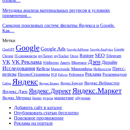
блоков…
Методика анализа материальных ресурсов в условиях
применения…
Санкции поисковых систем: фильтры Яндекса и Google.
Как…
Метки
Google
Google Ads
Google
ChatGPT
Google AdSense
Google Analytics
SEO
Rustore
Telegram
Ozon
IT-специалисты
myTarget
myTracker
Chrome
VK Реклама
Дзен
VK
Дизайн
Wildberries
Авито
ВКонтакте
Исследования
Кейсы
Пресс-
Минцифры
Нейросети
Маркетплейс
релизы
Реклама
ПромоСтраницы
Рейтинги
Роскомнадзор
РСЯ
Работа
Яндекс
Яндекс.Вебмастер
Яндекс.Браузер
Сайты
Яндекс.Бизнес
Яндекс.Маркет
Яндекс.Директ
Яндекс.Дзен
маркетинг
Яндекс.Метрика
обучение
бизнес
курсы
Добавить сайт в каталог
Опубликовать статью бесплатно
Поисковое продвижение
Реклама на портале