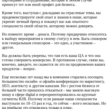
партнерами и сотрудниками, которые в любом случае
принесут тот или иной профит для бизнеса.
Кроме того, выступая с докладами на отраслевые темы, вы
продемонстрируете свой опыт и знания в нише, которые
укрепят личный бренд и покажут вас как опытного
специалиста своей области, которому можно доверять.
Но помните: время – деньги. Поэтому придирчиво относитесь
к выбору мероприятия и своему статусу в нем. Быть спикером
или генеральным спонсором – это одно, а участником –
другое.
Вы должны быть уверены, что там есть ваша ЦА и что она
готова совершить конверсию. В противном случае, связи вы,
конечно, заведете, но скажется ли это на продвижении ваших
продуктов – вопрос.
Еще несколько лет назад мы в компании старались посещать
большинство онлайн- и офлайн-конференции по маркетингу,
SEO, контексту и другим каналам. Но с ростом бизнеса от
большей части пришлось отказаться – мы заняли высокую
нишу в сфере digital и переориентировались на крупные
сегменты B2B. Поэтому если раньше наши специалисты
выступали по 10–15 раз в год, то сейчас – всего несколько. Но
на прибыли это отразилось только в плюс.