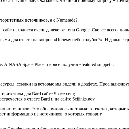
я сайт Numerade. Оказалось, что по основному запросу «Почему 
вторитетных источников, а с Numerade?
 сайт находится очень далеко от топа Google. Скорее всего, нов
ными для ответа на вопрос «Почему небо голубое?». И дальше с
 А NASA Space Place и вовсе получил «featured snippet».
 ресурсы, ссылки на которые мы видели в драфтах. Проанализиру
авторитетном для Bard сайте Space.com;
 встречается в ответе Bard и на сайте Scijinks.gov.
гих источников. Это обнаружилось не только в текстах, которые 
ерет информацию из источников, о которых говорит.
чи Google: чем они ближе к топу, тем больше шансов стать исто