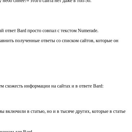
небо синее?» этого сайта нет даже в топ-50.
ый ответ Bard просто совпал с текстом Numerade.
равнить полученные ответы со списком сайтов, которые он
ем схожесть информации на сайтах и в ответе Bard:
мы включили в статью, но и в тысяче других, которые в статье
чником для Bard