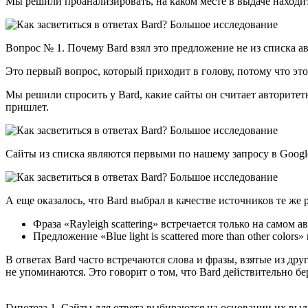
Мы решили проанализировать, на каком месте в выдаче находитс
Вопрос № 1. Почему Bard взял это предложение не из списка а
Это первый вопрос, который приходит в голову, потому что этот
Мы решили спросить у Bard, какие сайты он считает авторитет
пришлет.
Сайты из списка являются первыми по нашему запросу в Google.
А еще оказалось, что Bard выбрал в качестве источников те же
Фраза «Rayleigh scattering» встречается только на самом 
Предложение «Blue light is scattered more than other colors»
В ответах Bard часто встречаются слова и фразы, взятые из дру
не упоминаются. Это говорит о том, что Bard действительно б
Гипотеза 1. Сайты для ответа выбираются на основании их выда