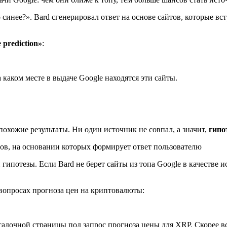
синее?». Bard сгенерировал ответ на основе сайтов, которые вст
 prediction»
:
 каком месте в выдаче Google находятся эти сайты.
похожие результаты. Ни один источник не совпал, а значит,
гипо
тов, на основании которых формирует ответ пользователю
ипотезы. Если Bard не берет сайты из топа Google в качестве ис
 вопросах прогноза цен на криптовалюты:
садочной страницы под запрос прогноза цены для XRP. Скорее вс