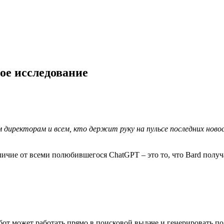
ое исследование
директорам и всем, кто держит руку на пульсе последних ново
тличие от всеми полюбившегося ChatGPT – это то, что Bard пол
т-бот может работать прямо в поисковой выдаче и генерировать п