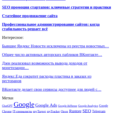
SEO промоция стартапов: ключевые стратегии и практики
Статейное продвижение сайта
Профессиональное администрирование сайтов: когда
стабильность решает всё
Интересное:
Бывшие Яндекс Новости исключены из реестра новостных…
Общее число активных авторских пабликов ВКонтакте…
Дзен реализовал возможность вывода доходов от
монетизации…
Яндекс.Еда сократит расходы пластика в заказах из
ресторанов
ВКонтакте делает свои сервисы доступнее для людей с…
Метки
Google
Google Ads
Google
ChatGPT
Google AdSense
Google Analytics
SEO
Rustore
Telegram
Ozon
IT-специалисты
myTarget
myTracker
Chrome