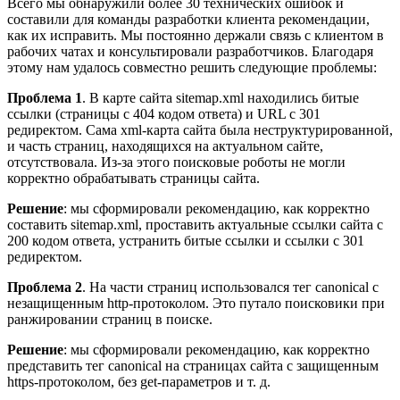
Всего мы обнаружили более 30 технических ошибок и
составили для команды разработки клиента рекомендации,
как их исправить. Мы постоянно держали связь с клиентом в
рабочих чатах и консультировали разработчиков. Благодаря
этому нам удалось совместно решить следующие проблемы:
Проблема 1
. В карте сайта sitemap.xml находились битые
ссылки (страницы с 404 кодом ответа) и URL с 301
редиректом. Сама xml-карта сайта была неструктурированной,
и часть страниц, находящихся на актуальном сайте,
отсутствовала. Из-за этого поисковые роботы не могли
корректно обрабатывать страницы сайта.
Решение
: мы сформировали рекомендацию, как корректно
составить sitemap.xml, проставить актуальные ссылки сайта с
200 кодом ответа, устранить битые ссылки и ссылки с 301
редиректом.
Проблема 2
. На части страниц использовался тег canonical с
незащищенным http-протоколом. Это путало поисковики при
ранжировании страниц в поиске.
Решение
: мы сформировали рекомендацию, как корректно
представить тег canonical на страницах сайта с защищенным
https-протоколом, без get-параметров и т. д.