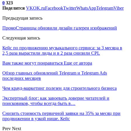
0
323
Поделится
VK
OK.ru
Facebook
Twitter
WhatsApp
Telegram
Viber
Предыдущая запись
ПромоСтраницы обновили дизайн галереи изображений
Следующая запись
Кейс по продвижению музыкального сервиса: за 3 месяца в
2,5 раза вырастили лиды и в 2 раза снизили CPL
Вам также могут понравиться
Еще от автора
Обзор главных обновлений Telegram и Telegram Ads
последних месяцев
Чем крауд-маркетинг полезен для строительного бизнеса
Экспертный блог: как завоевать доверие читателей и
поисковиков, чтобы всегда быть в…
Снизить стоимость первичной заявки на 35% за месяц при
продвижении в узкой нише. Кейс
Prev
Next