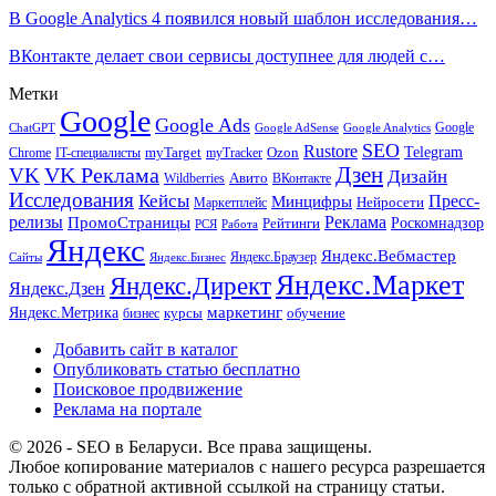
В Google Analytics 4 появился новый шаблон исследования…
ВКонтакте делает свои сервисы доступнее для людей с…
Метки
Google
Google Ads
Google
ChatGPT
Google AdSense
Google Analytics
SEO
Rustore
Telegram
Ozon
IT-специалисты
myTarget
myTracker
Chrome
VK Реклама
Дзен
VK
Дизайн
Wildberries
Авито
ВКонтакте
Исследования
Кейсы
Пресс-
Минцифры
Нейросети
Маркетплейс
релизы
Реклама
ПромоСтраницы
Рейтинги
Роскомнадзор
РСЯ
Работа
Яндекс
Яндекс.Вебмастер
Яндекс.Браузер
Сайты
Яндекс.Бизнес
Яндекс.Маркет
Яндекс.Директ
Яндекс.Дзен
маркетинг
Яндекс.Метрика
обучение
бизнес
курсы
Добавить сайт в каталог
Опубликовать статью бесплатно
Поисковое продвижение
Реклама на портале
© 2026 - SEO в Беларуси. Все права защищены.
Любое копирование материалов с нашего ресурса разрешается
только с обратной активной ссылкой на страницу статьи.