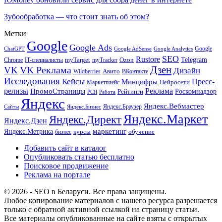
Зубообработка — что стоит знать об этом?
Метки
Google
Google Ads
Google
ChatGPT
Google AdSense
Google Analytics
SEO
Rustore
Telegram
Ozon
IT-специалисты
myTarget
myTracker
Chrome
VK Реклама
Дзен
VK
Дизайн
Wildberries
Авито
ВКонтакте
Исследования
Кейсы
Пресс-
Минцифры
Нейросети
Маркетплейс
релизы
Реклама
ПромоСтраницы
Рейтинги
Роскомнадзор
РСЯ
Работа
Яндекс
Яндекс.Вебмастер
Яндекс.Браузер
Сайты
Яндекс.Бизнес
Яндекс.Маркет
Яндекс.Директ
Яндекс.Дзен
маркетинг
Яндекс.Метрика
обучение
бизнес
курсы
Добавить сайт в каталог
Опубликовать статью бесплатно
Поисковое продвижение
Реклама на портале
© 2026 - SEO в Беларуси. Все права защищены.
Любое копирование материалов с нашего ресурса разрешается
только с обратной активной ссылкой на страницу статьи.
Все материалы опубликованные на сайте взяты с открытых