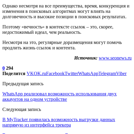
Однако несмотря на все преимущества, время, конкуренция и
изменения в поисковых алгоритмах могут влиять на
долговечность и высокие позиции в поисковых результатах.
Поэтому «вечность» в контексте ссылок – это, скорее,
недостижимый идеал, чем реальность.
Несмотря на это, регулярные доразмещения могут помочь
продлить жизнь ссылок и контента.
Источник:
www.seonews.ru
0
294
Поделится
VK
OK.ru
Facebook
Twitter
WhatsApp
Telegram
Viber
Предыдущая запись
WhatsApp реализовал возможность использования двух
аккаунтов на одном устройстве
Следующая запись
В MyTracker появилась возможность выгрузки данных
напрямую из интерфейса трекера