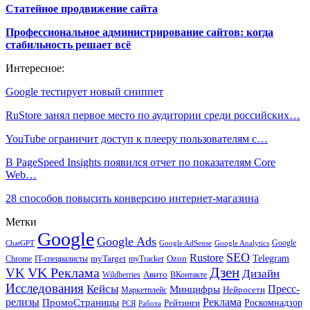
Статейное продвижение сайта
Профессиональное администрирование сайтов: когда
стабильность решает всё
Интересное:
Google тестирует новый сниппет
RuStore занял первое место по аудитории среди российских…
YouTube ограничит доступ к плееру пользователям с…
В PageSpeed Insights появился отчет по показателям Core
Web…
28 способов повысить конверсию интернет-магазина
Метки
Google
Google Ads
Google
ChatGPT
Google AdSense
Google Analytics
SEO
Rustore
Telegram
Ozon
IT-специалисты
myTarget
myTracker
Chrome
VK Реклама
Дзен
VK
Дизайн
Wildberries
Авито
ВКонтакте
Исследования
Кейсы
Пресс-
Минцифры
Нейросети
Маркетплейс
релизы
Реклама
ПромоСтраницы
Рейтинги
Роскомнадзор
РСЯ
Работа