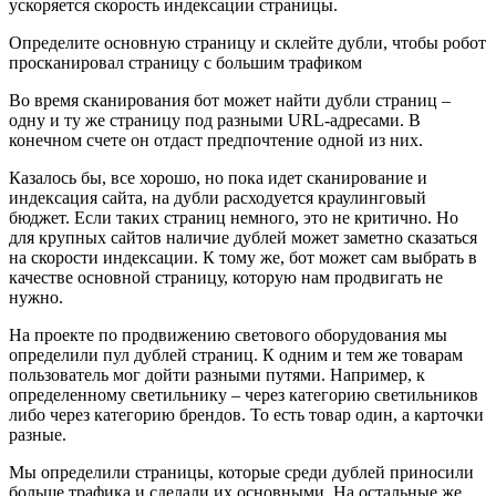
ускоряется скорость индексации страницы.
Определите основную страницу и склейте дубли, чтобы робот
просканировал страницу с большим трафиком
Во время сканирования бот может найти дубли страниц –
одну и ту же страницу под разными URL-адресами. В
конечном счете он отдаст предпочтение одной из них.
Казалось бы, все хорошо, но пока идет сканирование и
индексация сайта, на дубли расходуется краулинговый
бюджет. Если таких страниц немного, это не критично. Но
для крупных сайтов наличие дублей может заметно сказаться
на скорости индексации. К тому же, бот может сам выбрать в
качестве основной страницу, которую нам продвигать не
нужно.
На проекте по продвижению светового оборудования мы
определили пул дублей страниц. К одним и тем же товарам
пользователь мог дойти разными путями. Например, к
определенному светильнику – через категорию светильников
либо через категорию брендов. То есть товар один, а карточки
разные.
Мы определили страницы, которые среди дублей приносили
больше трафика и сделали их основными. На остальные же