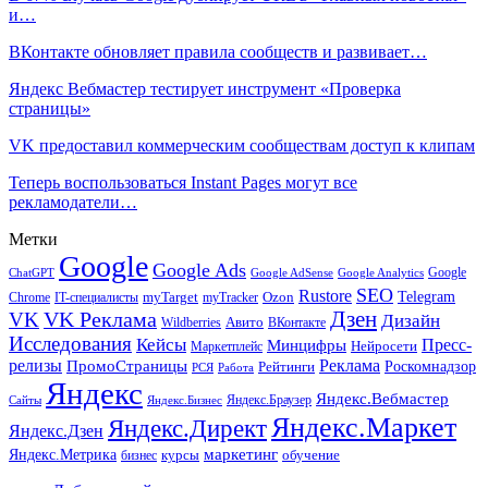
и…
ВКонтакте обновляет правила сообществ и развивает…
Яндекс Вебмастер тестирует инструмент «Проверка
страницы»
VK предоставил коммерческим сообществам доступ к клипам
Теперь воспользоваться Instant Pages могут все
рекламодатели…
Метки
Google
Google Ads
Google
ChatGPT
Google AdSense
Google Analytics
SEO
Rustore
Telegram
Ozon
IT-специалисты
myTarget
myTracker
Chrome
VK Реклама
Дзен
VK
Дизайн
Wildberries
Авито
ВКонтакте
Исследования
Кейсы
Пресс-
Минцифры
Нейросети
Маркетплейс
релизы
Реклама
ПромоСтраницы
Рейтинги
Роскомнадзор
РСЯ
Работа
Яндекс
Яндекс.Вебмастер
Яндекс.Браузер
Сайты
Яндекс.Бизнес
Яндекс.Маркет
Яндекс.Директ
Яндекс.Дзен
маркетинг
Яндекс.Метрика
обучение
бизнес
курсы