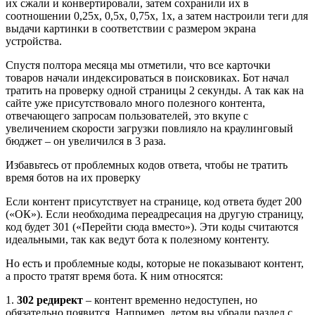
их сжали и конвертировали, затем сохранили их в
соотношении 0,25х, 0,5х, 0,75х, 1х, а затем настроили теги для
выдачи картинки в соответствии с размером экрана
устройства.
Спустя полтора месяца мы отметили, что все карточки
товаров начали индексироваться в поисковиках. Бот начал
тратить на проверку одной страницы 2 секунды. А так как на
сайте уже присутствовало много полезного контента,
отвечающего запросам пользователей, это вкупе с
увеличением скорости загрузки повлияло на краулинговый
бюджет – он увеличился в 3 раза.
Избавьтесь от проблемных кодов ответа, чтобы не тратить
время ботов на их проверку
Если контент присутствует на странице, код ответа будет 200
(«ОК»). Если необходима переадресация на другую страницу,
код будет 301 («Перейти сюда вместо»). Эти коды считаются
идеальными, так как ведут бота к полезному контенту.
Но есть и проблемные коды, которые не показывают контент,
а просто тратят время бота. К ним относятся:
1.
302 редирект
– контент временно недоступен, но
обязательно появится. Например, летом вы убрали раздел с