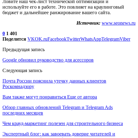
Ловите наш чек-лист технической оптимизации и
используйте его в работе. Это повлияет на краулинговый
бюджет и дальнейшее ранжирование вашего сайта.
Источник:
www.seonews.ru
0
1 401
Поделится
VK
OK.ru
Facebook
Twitter
WhatsApp
Telegram
Viber
Предыдущая запись
Google обновил руководство для асессоров
Следующая запись
Почта России пояснила утечку данных клиентов
Роскомнадзору
Вам также могут понравиться
Еще от автора
Обзор главных обновлений Telegram и Telegram Ads
последних месяцев
Чем крауд-маркетинг полезен для строительного бизнеса
Экспертный блог: как завоевать доверие читателей и