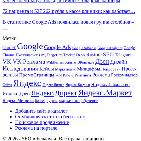
VK Реклама запустила адаптивные товарные баннеры
72 пациента и 527 262 рубля в кассе клиники: как работает…
В статистике Google Ads появилась новая группа столбцов –
…
Метки
Google
Google Ads
Google
ChatGPT
Google AdSense
Google Analytics
SEO
Rustore
Telegram
Ozon
IT-специалисты
myTarget
myTracker
Chrome
VK Реклама
Дзен
VK
Дизайн
Wildberries
Авито
ВКонтакте
Исследования
Кейсы
Пресс-
Минцифры
Нейросети
Маркетплейс
релизы
Реклама
ПромоСтраницы
Рейтинги
Роскомнадзор
РСЯ
Работа
Яндекс
Яндекс.Вебмастер
Яндекс.Браузер
Сайты
Яндекс.Бизнес
Яндекс.Маркет
Яндекс.Директ
Яндекс.Дзен
маркетинг
Яндекс.Метрика
обучение
бизнес
курсы
Добавить сайт в каталог
Опубликовать статью бесплатно
Поисковое продвижение
Реклама на портале
© 2026 - SEO в Беларуси. Все права защищены.