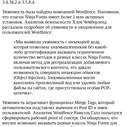
3.4.34.2 и 3.5.8.4.
Уязвимость была найдена компанией Wordfence. Напомним,
что плагин Ninja Forms имеет более 1 млн активных
установок. Аналитик безопасности Хлоя Чемберленд
рассказала подробнее об уязвимости в уведомлении для
пользователей Wordfence:
«Мы выявили уязвимость с инъекцией кода,
которая позволяла злоумышленникам без какой-
либо аутентификации вызывать ограниченное
количество методов в разных классах Ninja Forms,
включая метод для десериализации добавляемого
пользовательского контента, что давало
возможность совершать инъекцию объектов
(Object Injection). Злоумышленники могли
выполнять произвольный код или удалять любые
файлы на сайтах, где присутствовала особая POP-
цепочка».
Уязвимость затрагивает функционал Merge Tags, который
автоматически подставлял значения из Post ID и имен
пользователей. Аналитик Wordfence Рамуэль Галл попытался
сформировать рабочий proof of concept. Он обнаружил, что
вполне возможно вызывать разные классы Ninja Forms для