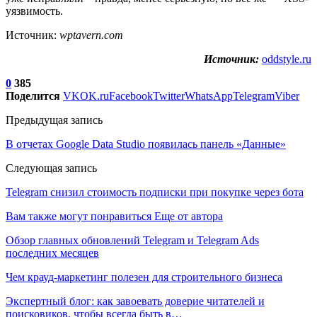
уязвимость.
Источник:
wptavern.com
Источник:
oddstyle.ru
0
385
Поделится
VK
OK.ru
Facebook
Twitter
WhatsApp
Telegram
Viber
Предыдущая запись
В отчетах Google Data Studio появилась панель «Данные»
Следующая запись
Telegram снизил стоимость подписки при покупке через бота
Вам также могут понравиться
Еще от автора
Обзор главных обновлений Telegram и Telegram Ads
последних месяцев
Чем крауд-маркетинг полезен для строительного бизнеса
Экспертный блог: как завоевать доверие читателей и
поисковиков, чтобы всегда быть в…