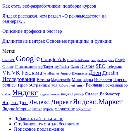
Как стать веб-разработчиком: подборка курсов
Яндекс рассказал, чем раздел «О рекламодателе» на
баннерах…
Описание профессии блоггер
Дилинговые центры: Основные принципы и функции
Метки
Google
Google Ads
Google
ChatGPT
Google AdSense
Google Analytics
SEO
Rustore
Telegram
Ozon
IT-специалисты
myTarget
myTracker
Chrome
VK Реклама
Дзен
VK
Дизайн
Wildberries
Авито
ВКонтакте
Исследования
Кейсы
Пресс-
Минцифры
Нейросети
Маркетплейс
релизы
Реклама
ПромоСтраницы
Рейтинги
Роскомнадзор
РСЯ
Работа
Яндекс
Яндекс.Вебмастер
Яндекс.Браузер
Сайты
Яндекс.Бизнес
Яндекс.Маркет
Яндекс.Директ
Яндекс.Дзен
маркетинг
Яндекс.Метрика
обучение
бизнес
курсы
Добавить сайт в каталог
Опубликовать статью бесплатно
Поисковое продвижение