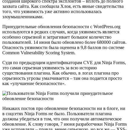
создания широкого спектра эксплойтов – вплоть до полного
захвата сайта. Как сообщила Хлоя, есть явные свидетельства
того, что уязвимость уже активно использовалась
злоумышленниками.
Принудительные обновления безопасности с WordPress.org
используются в редких случаях, когда уязвимость является
особенно серьезной и затрагивает большое количество
пользователей. 14 июня было обновлено более 680000 сайтов.
Опасность уязвимости была оценена в 9,8 баллов по системе
Common Vulnerability Scoring System.
Судя по предыдущим идентификаторам CVE для Ninja Forms,
это самая серьезная уязвимость за всю историю
существования плагина. Как обычно, в логах плагина про
серьезность угрозы умалчивается – там она подается просто
как «улучшение безопасности».
Никаких постов про обновление безопасности ни в блоге, ни
в соцсетях Ninja Forms не было. Пользователи плагина
должны убедиться в том, что они получили автоматическое
обновление. К слову говоря, 7 июня разработчики Ninja Forms
уже исправляли – правда, менее серьезную, но все же — XSS-