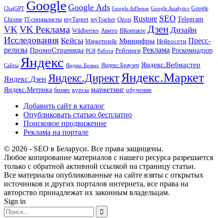
Google
Google Ads
Google
ChatGPT
Google AdSense
Google Analytics
SEO
Rustore
Telegram
Ozon
IT-специалисты
myTarget
myTracker
Chrome
VK Реклама
Дзен
VK
Дизайн
Wildberries
Авито
ВКонтакте
Исследования
Кейсы
Пресс-
Минцифры
Нейросети
Маркетплейс
релизы
Реклама
ПромоСтраницы
Рейтинги
Роскомнадзор
РСЯ
Работа
Яндекс
Яндекс.Вебмастер
Яндекс.Браузер
Сайты
Яндекс.Бизнес
Яндекс.Маркет
Яндекс.Директ
Яндекс.Дзен
маркетинг
Яндекс.Метрика
обучение
бизнес
курсы
Добавить сайт в каталог
Опубликовать статью бесплатно
Поисковое продвижение
Реклама на портале
© 2026 - SEO в Беларуси. Все права защищены.
Любое копирование материалов с нашего ресурса разрешается
только с обратной активной ссылкой на страницу статьи.
Все материалы опубликованные на сайте взяты с открытых
источников и других порталов интернета, все права на
авторство принадлежат их законным владельцам.
Sign in