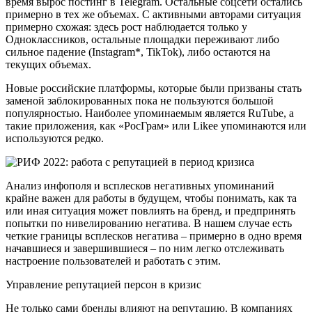
время вырос постинг в Telegram. Остальные соцсети остались
примерно в тех же объемах. С активными авторами ситуация
примерно схожая: здесь рост наблюдается только у
Одноклассников, остальные площадки переживают либо
сильное падение (Instagram*, TikTok), либо остаются на
текущих объемах.
Новые российские платформы, которые были призваны стать
заменой заблокированных пока не пользуются большой
популярностью. Наиболее упоминаемым является RuTube, а
такие приложения, как «РосГрам» или Likee упоминаются или
используются редко.
Анализ инфополя и всплесков негативных упоминаний
крайне важен для работы в будущем, чтобы понимать, как та
или иная ситуация может повлиять на бренд, и предпринять
попытки по нивелированию негатива. В нашем случае есть
четкие границы всплесков негатива – примерно в одно время
начавшиеся и завершившиеся – по ним легко отслеживать
настроение пользователей и работать с этим.
Управление репутацией персон в кризис
Не только сами бренды влияют на репутацию. В компаниях