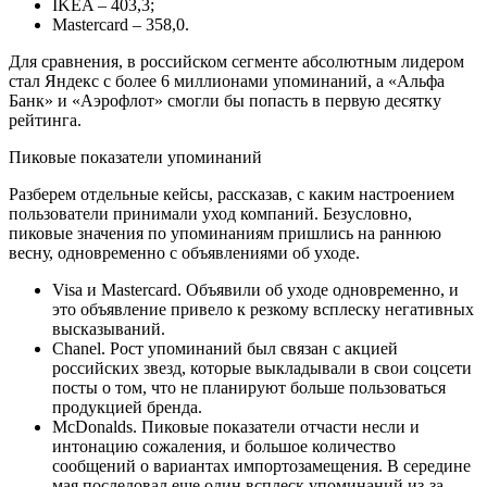
IKEA – 403,3;
Mastercard – 358,0.
Для сравнения, в российском сегменте абсолютным лидером
стал Яндекс с более 6 миллионами упоминаний, а «Альфа
Банк» и «Аэрофлот» смогли бы попасть в первую десятку
рейтинга.
Пиковые показатели упоминаний
Разберем отдельные кейсы, рассказав, с каким настроением
пользователи принимали уход компаний. Безусловно,
пиковые значения по упоминаниям пришлись на раннюю
весну, одновременно с объявлениями об уходе.
Visa и Mastercard. Объявили об уходе одновременно, и
это объявление привело к резкому всплеску негативных
высказываний.
Chanel. Рост упоминаний был связан с акцией
российских звезд, которые выкладывали в свои соцсети
посты о том, что не планируют больше пользоваться
продукцией бренда.
McDonalds. Пиковые показатели отчасти несли и
интонацию сожаления, и большое количество
сообщений о вариантах импортозамещения. В середине
мая последовал еще один всплеск упоминаний из-за