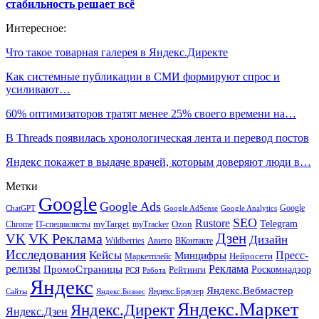
стабильность решает всё
Интересное:
Что такое товарная галерея в Яндекс.Директе
Как системные публикации в СМИ формируют спрос и
усиливают…
60% оптимизаторов тратят менее 25% своего времени на…
В Threads появилась хронологическая лента и перевод постов
Яндекс покажет в выдаче врачей, которым доверяют люди в…
Метки
Google
Google Ads
Google
ChatGPT
Google AdSense
Google Analytics
SEO
Rustore
Telegram
Ozon
IT-специалисты
myTarget
myTracker
Chrome
VK Реклама
Дзен
VK
Дизайн
Wildberries
Авито
ВКонтакте
Исследования
Кейсы
Пресс-
Минцифры
Нейросети
Маркетплейс
релизы
Реклама
ПромоСтраницы
Рейтинги
Роскомнадзор
РСЯ
Работа
Яндекс
Яндекс.Вебмастер
Яндекс.Браузер
Сайты
Яндекс.Бизнес
Яндекс.Маркет
Яндекс.Директ
Яндекс.Дзен