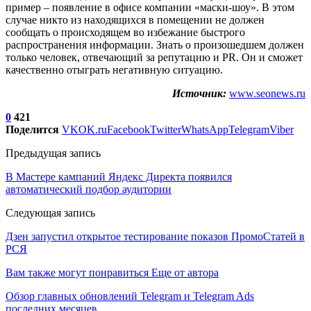
пример – появление в офисе компании «маски-шоу». В этом
случае никто из находящихся в помещении не должен
сообщать о происходящем во избежание быстрого
распространения информации. Знать о произошедшем должен
только человек, отвечающий за репутацию и PR. Он и сможет
качественно отыграть негативную ситуацию.
Источник:
www.seonews.ru
0
421
Поделится
VK
OK.ru
Facebook
Twitter
WhatsApp
Telegram
Viber
Предыдущая запись
В Мастере кампаний Яндекс Директа появился
автоматический подбор аудитории
Следующая запись
Дзен запустил открытое тестирование показов ПромоСтатей в
РСЯ
Вам также могут понравиться
Еще от автора
Обзор главных обновлений Telegram и Telegram Ads
последних месяцев