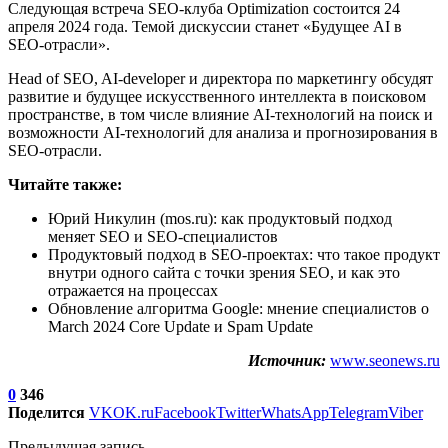
Следующая встреча SEO-клуба Optimization состоится 24
апреля 2024 года. Темой дискуссии станет «Будущее AI в
SEO-отрасли».
Head of SEO, AI-developer и директора по маркетингу обсудят
развитие и будущее искусственного интеллекта в поисковом
пространстве, в том числе влияние AI-технологий на поиск и
возможности AI-технологий для анализа и прогнозирования в
SEO-отрасли.
Читайте также:
Юрий Никулин (mos.ru): как продуктовый подход
меняет SEO и SEO-специалистов
Продуктовый подход в SEO-проектах: что такое продукт
внутри одного сайта с точки зрения SEO, и как это
отражается на процессах
Обновление алгоритма Google: мнение специалистов о
March 2024 Core Update и Spam Update
Источник:
www.seonews.ru
0
346
Поделится
VK
OK.ru
Facebook
Twitter
WhatsApp
Telegram
Viber
Предыдущая запись