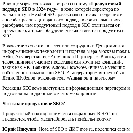
В конце марта состоялась встреча на тему «
Продуктовый
подход в SEO в 2024 году
», в ходе которой директора по
маркетингу и Head of SEO рассказали о целях внедрения и
способах реализации данного подхода в своих компаниях,
разобрали, чем продуктовый подход в SEO отличается от
проектного, а также обсудили, что же является продуктом в
SEO.
В качестве экспертов выступили сотрудники Департамента
информационных технологий и портала Мэра Москвы mos.ru,
Avito, Акушерство.ру, «Ашманов и Партнеры». В дискуссии
также приняли участие представители крупных компаний,
таких как VK, Bankiros, Astons, Flowwow, Финам, имеющих
собственные команды по SEO. А модератором встречи был
Денис Шубенок, руководитель «Ашманов и партнеры».
Редакция SEOnews выступила информационным партнером и
подготовила подробный отчет о мероприятии.
Что такое продуктовое SEO?
Продуктовый подход понимается по-разному. В SEO он
внедряется, чтобы масштабировать прибыль/продукт.
Юрий Никулин
, Head of SEO в ДИТ mos.ru, поделился своим