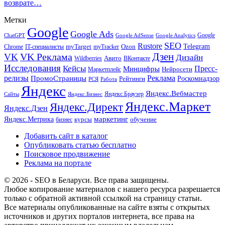
возврате…
Метки
Google
Google Ads
Google
ChatGPT
Google AdSense
Google Analytics
SEO
Rustore
Telegram
Ozon
IT-специалисты
myTarget
myTracker
Chrome
VK Реклама
Дзен
VK
Дизайн
Wildberries
Авито
ВКонтакте
Исследования
Кейсы
Пресс-
Минцифры
Нейросети
Маркетплейс
релизы
Реклама
ПромоСтраницы
Рейтинги
Роскомнадзор
РСЯ
Работа
Яндекс
Яндекс.Вебмастер
Яндекс.Браузер
Сайты
Яндекс.Бизнес
Яндекс.Маркет
Яндекс.Директ
Яндекс.Дзен
маркетинг
Яндекс.Метрика
обучение
бизнес
курсы
Добавить сайт в каталог
Опубликовать статью бесплатно
Поисковое продвижение
Реклама на портале
© 2026 - SEO в Беларуси. Все права защищены.
Любое копирование материалов с нашего ресурса разрешается
только с обратной активной ссылкой на страницу статьи.
Все материалы опубликованные на сайте взяты с открытых
источников и других порталов интернета, все права на