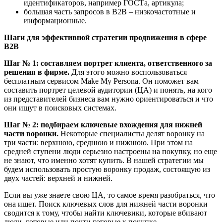
идентификаторов, например ГОСТа, артикула;
большая часть запросов в В2В – низкочастотные и
информационные.
Шаги для эффективной стратегии продвижения в сфере
В2В
Шаг № 1: составляем портрет клиента, ответственного за
решения в фирме.
Для этого можно воспользоваться
бесплатным сервисом Make My Persona. Он поможет вам
составить портрет целевой аудитории (ЦА) и понять, на кого
из представителей бизнеса вам нужно ориентироваться и что
они ищут в поисковых системах.
Шаг № 2: подбираем ключевые вхождения для нижней
части воронки.
Некоторые специалисты делят воронку на
три части: верхнюю, среднюю и нижнюю. При этом на
средней ступени люди серьезно настроены на покупку, но еще
не знают, что именно хотят купить. В нашей стратегии мы
будем использовать простую воронку продаж, состоящую из
двух частей: верхней и нижней.
Если вы уже знаете свою ЦА, то самое время разобраться, что
она ищет. Поиск ключевых слов для нижней части воронки
сводится к тому, чтобы найти ключевики, которые вбивают
люди, готовые или почти готовые к покупке.