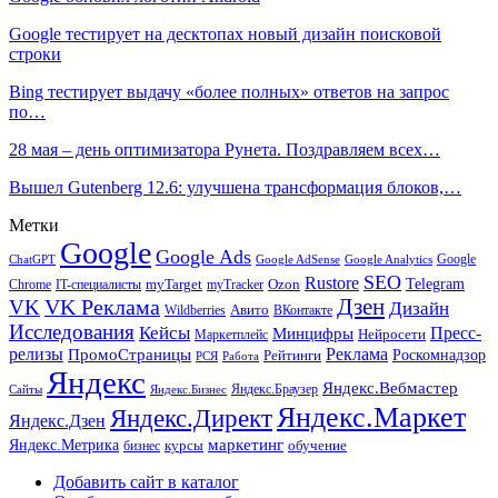
Google тестирует на десктопах новый дизайн поисковой
строки
Bing тестирует выдачу «более полных» ответов на запрос
по…
28 мая – день оптимизатора Рунета. Поздравляем всех…
Вышел Gutenberg 12.6: улучшена трансформация блоков,…
Метки
Google
Google Ads
Google
ChatGPT
Google AdSense
Google Analytics
SEO
Rustore
Telegram
Ozon
IT-специалисты
myTarget
myTracker
Chrome
VK Реклама
Дзен
VK
Дизайн
Wildberries
Авито
ВКонтакте
Исследования
Кейсы
Пресс-
Минцифры
Нейросети
Маркетплейс
релизы
Реклама
ПромоСтраницы
Рейтинги
Роскомнадзор
РСЯ
Работа
Яндекс
Яндекс.Вебмастер
Яндекс.Браузер
Сайты
Яндекс.Бизнес
Яндекс.Маркет
Яндекс.Директ
Яндекс.Дзен
маркетинг
Яндекс.Метрика
обучение
бизнес
курсы
Добавить сайт в каталог