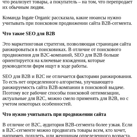
что реализует товары, а покупатель – на том, что перепродает
их обычным людям.
Команда Ingate Organic рассказала, какие нюансы нужно
учитывать при поисковом продвижении сайта B2B-сегмента.
Что такое SEO для В2В
Это маркетинговая стратегия, позволяющая страницам сайта
ранжироваться в поисковиках. В отличие от поискового
продвижения для В2С-компаний, SEO для В2В больше
ориентируется на ключевые вхождения, которые
руководители фирм ищут в ходе работы.
SEO для В2В и В2С не отличается факторами ранжирования.
То есть нет определенного алгоритма, улучшающего
ранжируемость сайта В2В-компании в поисковой выдаче.
Поэтому все рабочие способы поисковой оптимизации,
актуальные для В2С, можно смело применять для В2В, но с
учетом некоторых особенностей.
Что нужно учитывать при продвижении сайта
В отличие от В2С, аудитория В2В-сегмента более узкая. Если
в В2С-сегменте можно продвигать товары всем, кто хочет,
например, похудеть, или женщинам определенного возраста,