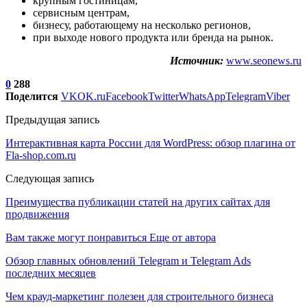
крупным гостиницам,
сервисным центрам,
бизнесу, работающему на несколько регионов,
при выходе нового продукта или бренда на рынок.
Источник:
www.seonews.ru
0
288
Поделится
VK
OK.ru
Facebook
Twitter
WhatsApp
Telegram
Viber
Предыдущая запись
Интерактивная карта России для WordPress: обзор плагина от
Fla-shop.com.ru
Следующая запись
Преимущества публикации статей на других сайтах для
продвижения
Вам также могут понравиться
Еще от автора
Обзор главных обновлений Telegram и Telegram Ads
последних месяцев
Чем крауд-маркетинг полезен для строительного бизнеса