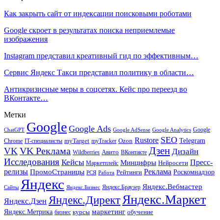
Как закрыть сайт от индексации поисковыми роботами
Google скроет в результатах поиска неприемлемые
изображения
Instagram представил креативный гид по эффективным…
Сервис Яндекс Такси представил политику в области…
Антикризисные меры в соцсетях. Кейс про переезд во
ВКонтакте…
Метки
Google
Google Ads
Google
ChatGPT
Google AdSense
Google Analytics
SEO
Rustore
Telegram
Ozon
IT-специалисты
myTarget
myTracker
Chrome
VK Реклама
Дзен
VK
Дизайн
Wildberries
Авито
ВКонтакте
Исследования
Кейсы
Пресс-
Минцифры
Нейросети
Маркетплейс
релизы
Реклама
ПромоСтраницы
Рейтинги
Роскомнадзор
РСЯ
Работа
Яндекс
Яндекс.Вебмастер
Яндекс.Браузер
Сайты
Яндекс.Бизнес
Яндекс.Маркет
Яндекс.Директ
Яндекс.Дзен
маркетинг
Яндекс.Метрика
обучение
бизнес
курсы