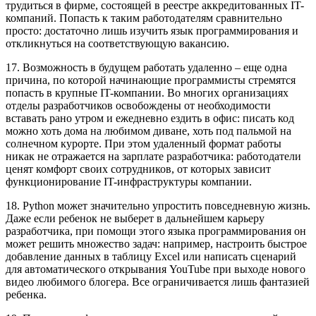
трудиться в фирме, состоящей в реестре аккредитованных IT-
компаний. Попасть к таким работодателям сравнительно
просто: достаточно лишь изучить язык программирования и
откликнуться на соответствующую вакансию.
17. Возможность в будущем работать удаленно – еще одна
причина, по которой начинающие программисты стремятся
попасть в крупные IT-компании. Во многих организациях
отделы разработчиков освобождены от необходимости
вставать рано утром и ежедневно ездить в офис: писать код
можно хоть дома на любимом диване, хоть под пальмой на
солнечном курорте. При этом удаленный формат работы
никак не отражается на зарплате разработчика: работодатели
ценят комфорт своих сотрудников, от которых зависит
функционирование IT-инфраструктуры компании.
18. Python может значительно упростить повседневную жизнь.
Даже если ребенок не выберет в дальнейшем карьеру
разработчика, при помощи этого языка программирования он
может решить множество задач: например, настроить быстрое
добавление данных в таблицу Excel или написать сценарий
для автоматического открывания YouTube при выходе нового
видео любимого блогера. Все ограничивается лишь фантазией
ребенка.