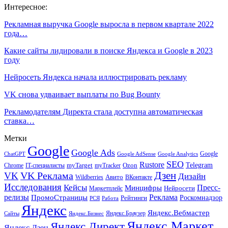
Интересное:
Рекламная выручка Google выросла в первом квартале 2022
года…
Какие сайты лидировали в поиске Яндекса и Google в 2023
году
Нейросеть Яндекса начала иллюстрировать рекламу
VK снова удваивает выплаты по Bug Bounty
Рекламодателям Директа стала доступна автоматическая
ставка…
Метки
Google
Google Ads
Google
ChatGPT
Google AdSense
Google Analytics
SEO
Rustore
Telegram
Ozon
IT-специалисты
myTarget
myTracker
Chrome
VK Реклама
Дзен
VK
Дизайн
Wildberries
Авито
ВКонтакте
Исследования
Кейсы
Пресс-
Минцифры
Нейросети
Маркетплейс
релизы
Реклама
ПромоСтраницы
Рейтинги
Роскомнадзор
РСЯ
Работа
Яндекс
Яндекс.Вебмастер
Яндекс.Браузер
Сайты
Яндекс.Бизнес
Яндекс.Маркет
Яндекс.Директ
Яндекс.Дзен