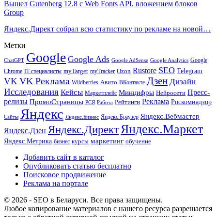
Вышел Gutenberg 12.8 с Web Fonts API, вложением блоков
Group
Яндекс.Директ собрал всю статистику по рекламе на новой…
Метки
Google
Google Ads
Google
ChatGPT
Google AdSense
Google Analytics
SEO
Rustore
Telegram
Ozon
IT-специалисты
myTarget
myTracker
Chrome
VK Реклама
Дзен
VK
Дизайн
Wildberries
Авито
ВКонтакте
Исследования
Кейсы
Пресс-
Минцифры
Нейросети
Маркетплейс
релизы
Реклама
ПромоСтраницы
Рейтинги
Роскомнадзор
РСЯ
Работа
Яндекс
Яндекс.Вебмастер
Яндекс.Браузер
Сайты
Яндекс.Бизнес
Яндекс.Маркет
Яндекс.Директ
Яндекс.Дзен
маркетинг
Яндекс.Метрика
обучение
бизнес
курсы
Добавить сайт в каталог
Опубликовать статью бесплатно
Поисковое продвижение
Реклама на портале
© 2026 - SEO в Беларуси. Все права защищены.
Любое копирование материалов с нашего ресурса разрешается