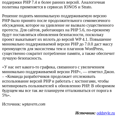
поддержки PHP 7.4 и более ранних версий. Аналогичная
политика применяется в сервисах IONOS и Strato.
Решение поднять минимальную поддерживаемую версию
PHP было принято после продолжительного семимесячного
обсуждения, которое на удивление не вызвало существенного
протеста. Для сайтов, работающих на PHP 5.6, по-прежнему
будут поставляться обновления безопасности, поскольку
проект выкатывает их вплоть до версий WP 4.1. Повышение
минимально поддерживаемой версии PHP до 7.0.0 даст массу
преимуществ для экосистемы тем и плагинов WordPress,
существенно сократит потребление памяти, а также обеспечит
лучшую безопасность.
«У нас нет какого-то графика, связанного с увеличением
минимально поддерживаемой версии PHP», — отметил Джон.
– «Команда разработчиков продолжает отслеживать
использование версий PHP и работать с хостингами, чтобы
мотивировать пользователей к обновлению PHP. В обозримом
будущем мы все так же планируем отталкиваться от порога в
5%».
Источник:
wptavern.com
Источник:
oddstyle.ru