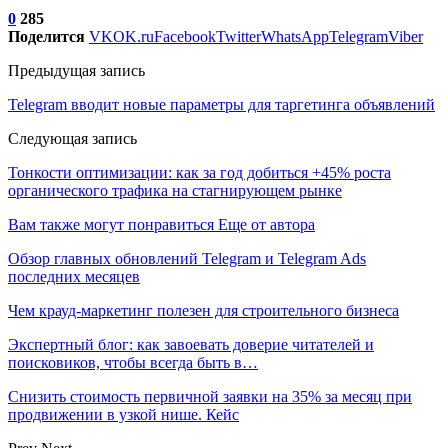
0
285
Поделится
VK
OK.ru
Facebook
Twitter
WhatsApp
Telegram
Viber
Предыдущая запись
Telegram вводит новые параметры для таргетинга объявлений
Следующая запись
Тонкости оптимизации: как за год добиться +45% роста
органического трафика на стагнирующем рынке
Вам также могут понравиться
Еще от автора
Обзор главных обновлений Telegram и Telegram Ads
последних месяцев
Чем крауд-маркетинг полезен для строительного бизнеса
Экспертный блог: как завоевать доверие читателей и
поисковиков, чтобы всегда быть в…
Снизить стоимость первичной заявки на 35% за месяц при
продвижении в узкой нише. Кейс