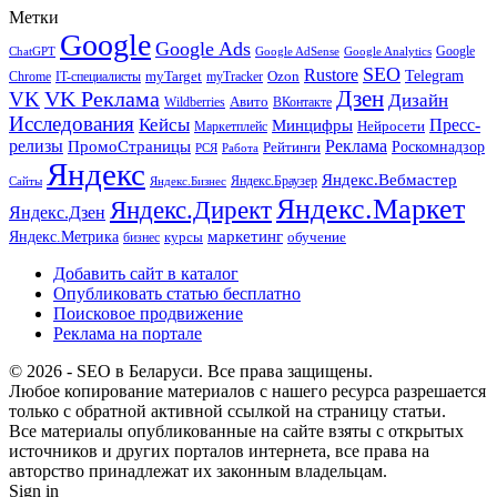
Метки
Google
Google Ads
Google
ChatGPT
Google AdSense
Google Analytics
SEO
Rustore
Telegram
Ozon
IT-специалисты
myTarget
myTracker
Chrome
VK Реклама
Дзен
VK
Дизайн
Wildberries
Авито
ВКонтакте
Исследования
Кейсы
Пресс-
Минцифры
Нейросети
Маркетплейс
релизы
Реклама
ПромоСтраницы
Рейтинги
Роскомнадзор
РСЯ
Работа
Яндекс
Яндекс.Вебмастер
Яндекс.Браузер
Сайты
Яндекс.Бизнес
Яндекс.Маркет
Яндекс.Директ
Яндекс.Дзен
маркетинг
Яндекс.Метрика
обучение
бизнес
курсы
Добавить сайт в каталог
Опубликовать статью бесплатно
Поисковое продвижение
Реклама на портале
© 2026 - SEO в Беларуси. Все права защищены.
Любое копирование материалов с нашего ресурса разрешается
только с обратной активной ссылкой на страницу статьи.
Все материалы опубликованные на сайте взяты с открытых
источников и других порталов интернета, все права на
авторство принадлежат их законным владельцам.
Sign in