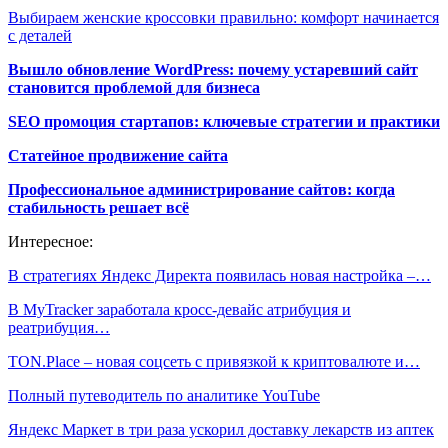
Выбираем женские кроссовки правильно: комфорт начинается
с деталей
Вышло обновление WordPress: почему устаревший сайт
становится проблемой для бизнеса
SEO промоция стартапов: ключевые стратегии и практики
Статейное продвижение сайта
Профессиональное администрирование сайтов: когда
стабильность решает всё
Интересное:
В стратегиях Яндекс Директа появилась новая настройка –…
В MyTracker заработала кросс-девайс атрибуция и
реатрибуция…
TON.Place – новая соцсеть с привязкой к криптовалюте и…
Полный путеводитель по аналитике YouTube
Яндекс Маркет в три раза ускорил доставку лекарств из аптек