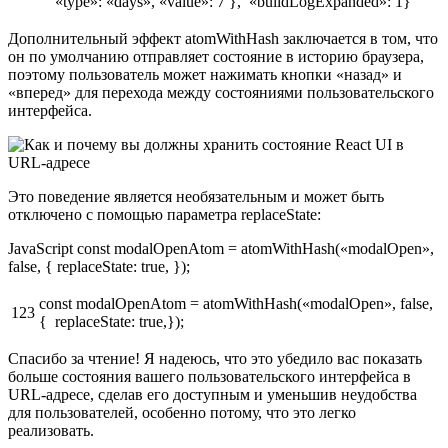
«type»: «days», «value»: 7 }, «buildLogExpanded»: 1}
Дополнительный эффект atomWithHash заключается в том, что
он по умолчанию отправляет состояние в историю браузера,
поэтому пользователь может нажимать кнопки «назад» и
«вперед» для перехода между состояниями пользовательского
интерфейса.
Это поведение является необязательным и может быть
отключено с помощью параметра replaceState:
JavaScript const modalOpenAtom = atomWithHash(«modalOpen»,
false, { replaceState: true, });
const modalOpenAtom = atomWithHash(«modalOpen», false,
123
{ replaceState: true,});
Спасибо за чтение! Я надеюсь, что это убедило вас показать
больше состояния вашего пользовательского интерфейса в
URL-адресе, сделав его доступным и уменьшив неудобства
для пользователей, особенно потому, что это легко
реализовать.