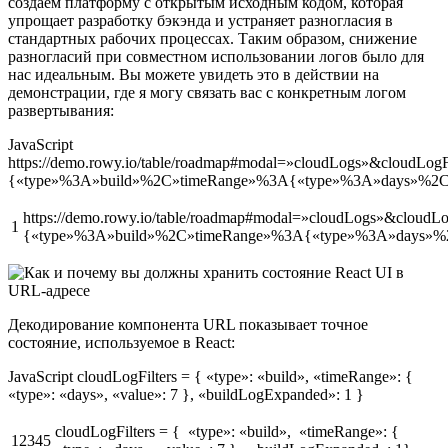
создаем платформу с открытым исходным кодом, которая
упрощает разработку бэкэнда и устраняет разногласия в
стандартных рабочих процессах. Таким образом, снижение
разногласий при совместном использовании логов было для
нас идеальным. Вы можете увидеть это в действии на
демонстрации, где я могу связать вас с конкретным логом
развертывания:
JavaScript
https://demo.rowy.io/table/roadmap#modal=»cloudLogs»&cloudLogF
{«type»%3A»build»%2C»timeRange»%3A{«type»%3A»days»%2
https://demo.rowy.io/table/roadmap#modal=»cloudLogs»&cloudLo
1
{«type»%3A»build»%2C»timeRange»%3A{«type»%3A»days»
Декодирование компонента URL показывает точное
состояние, используемое в React:
JavaScript cloudLogFilters = { «type»: «build», «timeRange»: {
«type»: «days», «value»: 7 }, «buildLogExpanded»: 1 }
cloudLogFilters = { «type»: «build», «timeRange»: {
12345