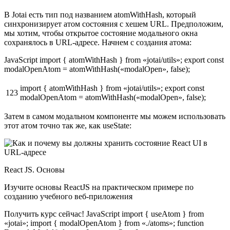
В Jotai есть тип под названием atomWithHash, который
синхронизирует атом состояния с хешем URL. Предположим,
мы хотим, чтобы открытое состояние модального окна
сохранялось в URL-адресе. Начнем с создания атома:
JavaScript import { atomWithHash } from «jotai/utils»; export const
modalOpenAtom = atomWithHash(«modalOpen», false);
import { atomWithHash } from «jotai/utils»; export const
123
modalOpenAtom = atomWithHash(«modalOpen», false);
Затем в самом модальном компоненте мы можем использовать
этот атом точно так же, как useState:
React JS. Основы
Изучите основы ReactJS на практическом примере по
созданию учебного веб-приложения
Получить курс сейчас! JavaScript import { useAtom } from
«jotai»; import { modalOpenAtom } from «./atoms»; function