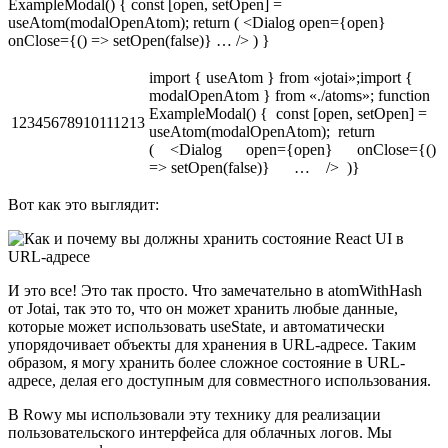
ExampleModal() { const [open, setOpen] =
useAtom(modalOpenAtom); return ( <Dialog open={open}
onClose={() => setOpen(false)} … /> ) }
import { useAtom } from «jotai»;import {
modalOpenAtom } from «./atoms»; function
ExampleModal() { const [open, setOpen] =
12345678910111213
useAtom(modalOpenAtom); return
( <Dialog open={open} onClose={()
=> setOpen(false)} … /> )}
Вот как это выглядит:
И это все! Это так просто. Что замечательно в atomWithHash
от Jotai, так это то, что он может хранить любые данные,
которые может использовать useState, и автоматически
упорядочивает объекты для хранения в URL-адресе. Таким
образом, я могу хранить более сложное состояние в URL-
адресе, делая его доступным для совместного использования.
В Rowy мы использовали эту технику для реализации
пользовательского интерфейса для облачных логов. Мы