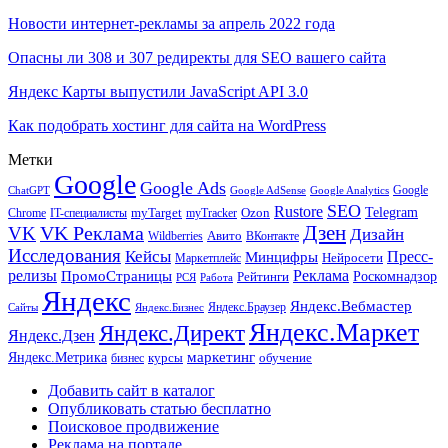
Новости интернет-рекламы за апрель 2022 года
Опасны ли 308 и 307 редиректы для SEO вашего сайта
Яндекс Карты выпустили JavaScript API 3.0
Как подобрать хостинг для сайта на WordPress
Метки
Google
Google Ads
Google
ChatGPT
Google AdSense
Google Analytics
SEO
Rustore
Telegram
Ozon
IT-специалисты
myTarget
myTracker
Chrome
VK Реклама
Дзен
VK
Дизайн
Wildberries
Авито
ВКонтакте
Исследования
Кейсы
Пресс-
Минцифры
Нейросети
Маркетплейс
релизы
Реклама
ПромоСтраницы
Рейтинги
Роскомнадзор
РСЯ
Работа
Яндекс
Яндекс.Вебмастер
Яндекс.Браузер
Сайты
Яндекс.Бизнес
Яндекс.Маркет
Яндекс.Директ
Яндекс.Дзен
маркетинг
Яндекс.Метрика
обучение
бизнес
курсы
Добавить сайт в каталог
Опубликовать статью бесплатно
Поисковое продвижение
Реклама на портале