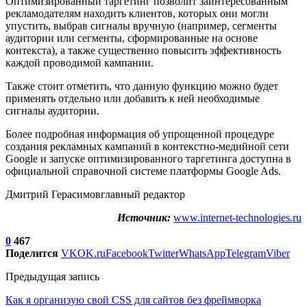
Оптимизированный таргетинг позволит заинтересованным
рекламодателям находить клиентов, которых они могли
упустить, выбрав сигналы вручную (например, сегменты
аудитории или сегменты, сформированные на основе
контекста), а также существенно повысить эффективность
каждой проводимой кампании.
Также стоит отметить, что данную функцию можно будет
применять отдельно или добавить к ней необходимые
сигналы аудитории.
Более подробная информация об упрощенной процедуре
создания рекламных кампаний в контекстно-медийной сети
Google и запуске оптимизированного таргетинга доступна в
официальной справочной системе платформы Google Ads.
Дмитрий Герасимовглавный редактор
Источник:
www.internet-technologies.ru
0
467
Поделится
VK
OK.ru
Facebook
Twitter
WhatsApp
Telegram
Viber
Предыдущая запись
Как я организую свой CSS для сайтов без фреймворка