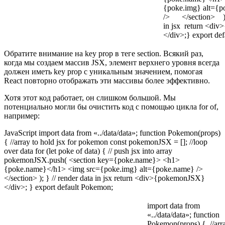
{poke.img} alt={p
/> </section> ); 
in jsx return <di
</div>;} export de
Обратите внимание на key prop в теге section. Всякий раз,
когда мы создаем массив JSX, элемент верхнего уровня всегда
должен иметь key prop с уникальным значением, помогая
React повторно отображать эти массивы более эффективно.
Хотя этот код работает, он слишком большой. Мы
потенциально могли бы очистить код с помощью цикла for of,
например:
JavaScript import data from «../data/data»; function Pokemon(props)
{ //array to hold jsx for pokemon const pokemonJSX = []; //loop
over data for (let poke of data) { // push jsx into array
pokemonJSX.push( <section key={poke.name}> <h1>
{poke.name}</h1> <img src={poke.img} alt={poke.name} />
</section> ); } // render data in jsx return <div>{pokemonJSX}
</div>; } export default Pokemon;
import data from
«../data/data»; function
Pokemon(props) { //arra