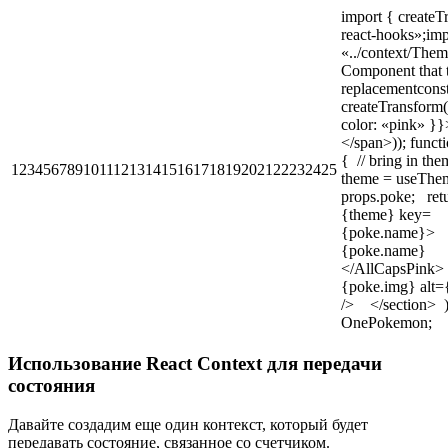
import { create
react-hooks»;im
«../context/Them
Component that t
replacementcons
createTransform(
color: «pink» }
</span>)); func
{ // bring in th
12345678910111213141516171819202122232425
theme = useThem
props.poke; ret
{theme} key=
{poke.name}
{poke.name}
</AllCapsPin
{poke.img} alt
/> </section> );
OnePokemon;
Использование React Context для передачи
состояния
Давайте создадим еще один контекст, который будет
передавать состояние, связанное со счетчиком.