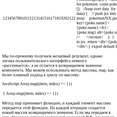
for pokemon const po
[]; //loop over data for 
data) { // push jsx into
12345678910111213141516171819202122
array pokemonJSX.pu
key={poke.name}>
{poke.name}</h1> <
{poke.img} alt={poke.
/> </section> ); } //
in jsx return <div>{p
</div>;} export default
Мы по-прежнему получаем желаемый результат, однако
логика пользовательского интерфейса немного
«рассеивается», а не остается в возвращаемом значении
компонента. Мы можем использовать метод массива, map, как
более плавный подход к циклу по массиву:
JavaScript Array.map((item, index) => {})
1
Array.map((item, index) => {})
Метод map принимает функцию, и каждый элемент массива
передается этой функции. На каждой итерации создается
новый массив возвращаемого значения. Если мы передаем в