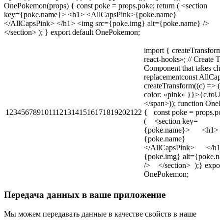
OnePokemon(props) { const poke = props.poke; return ( <section
key={poke.name}> <h1> <AllCapsPink>{poke.name}
</AllCapsPink> </h1> <img src={poke.img} alt={poke.name} />
</section> ); } export default OnePokemon;
import { createTransfor
react-hooks»; // Create 
Component that takes ch
replacementconst AllCa
createTransform((c) => 
color: «pink» }}>{c.to
</span>)); function On
12345678910111213141516171819202122
{ const poke = props.p
( <section key=
{poke.name}> <h1
{poke.name}
</AllCapsPink> </h
{poke.img} alt={poke.
/> </section> );} expor
OnePokemon;
Передача данных в ваше приложение
Мы можем передавать данные в качестве свойств в наше