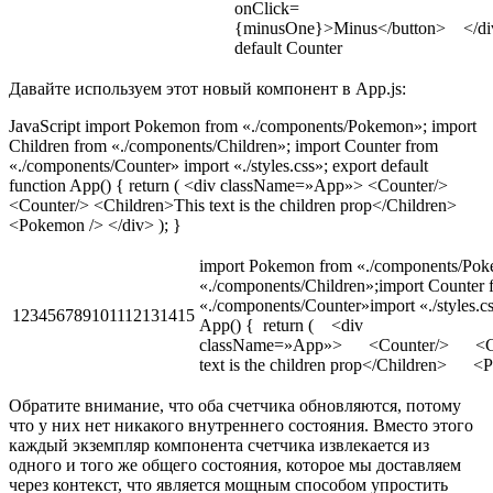
onClick=
{minusOne}>Minus</button> </div
default Counter
Давайте используем этот новый компонент в App.js:
JavaScript import Pokemon from «./components/Pokemon»; import
Children from «./components/Children»; import Counter from
«./components/Counter» import «./styles.css»; export default
function App() { return ( <div className=»App»> <Counter/>
<Counter/> <Children>This text is the children prop</Children>
<Pokemon /> </div> ); }
import Pokemon from «./components/Pok
«./components/Children»;import Counter 
«./components/Counter»import «./styles.cs
123456789101112131415
App() { return ( <div
className=»App»> <Counter/> <Co
text is the children prop</Children> 
Обратите внимание, что оба счетчика обновляются, потому
что у них нет никакого внутреннего состояния. Вместо этого
каждый экземпляр компонента счетчика извлекается из
одного и того же общего состояния, которое мы доставляем
через контекст, что является мощным способом упростить