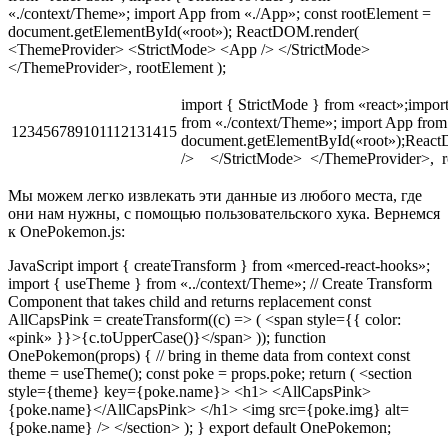
«./context/Theme»; import App from «./App»; const rootElement =
document.getElementById(«root»); ReactDOM.render(
<ThemeProvider> <StrictMode> <App /> </StrictMode>
</ThemeProvider>, rootElement );
import { StrictMode } from «react»;imp
from «./context/Theme»; import App from
123456789101112131415
document.getElementById(«root»);Re
/> </StrictMode> </ThemeProvider>, r
Мы можем легко извлекать эти данные из любого места, где
они нам нужны, с помощью пользовательского хука. Вернемся
к OnePokemon.js:
JavaScript import { createTransform } from «merced-react-hooks»;
import { useTheme } from «../context/Theme»; // Create Transform
Component that takes child and returns replacement const
AllCapsPink = createTransform((c) => ( <span style={{ color:
«pink» }}>{c.toUpperCase()}</span> )); function
OnePokemon(props) { // bring in theme data from context const
theme = useTheme(); const poke = props.poke; return ( <section
style={theme} key={poke.name}> <h1> <AllCapsPink>
{poke.name}</AllCapsPink> </h1> <img src={poke.img} alt=
{poke.name} /> </section> ); } export default OnePokemon;