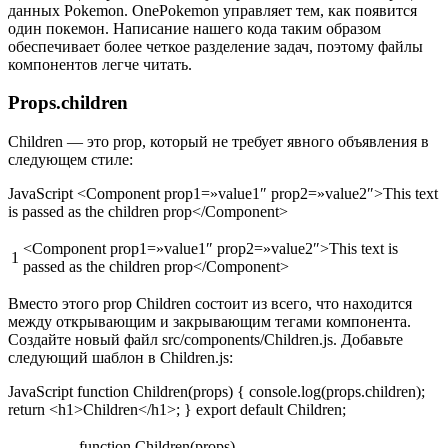
данных Pokemon. OnePokemon управляет тем, как появится
один покемон. Написание нашего кода таким образом
обеспечивает более четкое разделение задач, поэтому файлы
компонентов легче читать.
Props.children
Children — это prop, который не требует явного объявления в
следующем стиле:
JavaScript <Component prop1=»value1″ prop2=»value2″>This text
is passed as the children prop</Component>
<Component prop1=»value1″ prop2=»value2″>This text is
1
passed as the children prop</Component>
Вместо этого prop Children состоит из всего, что находится
между открывающим и закрывающим тегами компонента.
Создайте новый файл src/components/Children.js. Добавьте
следующий шаблон в Children.js:
JavaScript function Children(props) { console.log(props.children);
return <h1>Children</h1>; } export default Children;
function Children(props)