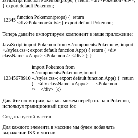
JavaScript function Pokemon(props) { return <div>Pokemon</div>;
} export default Pokemon;
function Pokemon(props) { return
12345
<div>Pokemon</div>;} export default Pokemon;
Теперь давайте импортируем компонент в наше приложение:
JavaScript import Pokemon from «./components/Pokemon»; import
«./styles.css»; export default function App() { return ( <div
className=»App»> <Pokemon /> </div> ); }
import Pokemon from
«./components/Pokemon»;import
12345678910
«./styles.css»; export default function App() { return
( <div className=»App»> <Pokemon
/> </div> );}
Давайте посмотрим, как мы можем перебрать наш Pokemon,
используя традиционный цикл for:
Создать пустой массив
Для каждого элемента в массиве мы будем добавлять
выражение JSX в массив.