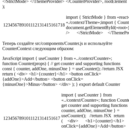
</StrictMode> </ThemeProvider> </CounterProvider>, rootElement
);
import { StrictMode } from «rea
«./context/Theme»;import { Count
123456789101112131415161718
document.getElementById(«ro
/> </StrictMode> </ThemeProvi
Теперь создайте src/components/Counter.js и используйте
CounterContext следующим образом:
JavaScript import { useCounter } from «../context/Counter»;
function Counter(props) { // get counter and supporting functions
const { counter, addOne, minusOne } = useCounter(); //return JSX
return ( <div> <h1>{counter}</h1> <button onClick=
{addOne}>Add</button> <button onClick=
{minusOne}>Minus</button> </div> ); } export default Counter
import { useCounter } from
«../context/Counter»; function Counte
get counter and supporting functions
counter, addOne, minusOne } =
useCounter(); //return JSX return
1234567891011121314151617
( <div> <h1>{counter}</h1> 
onClick={addOne}>Add</button>