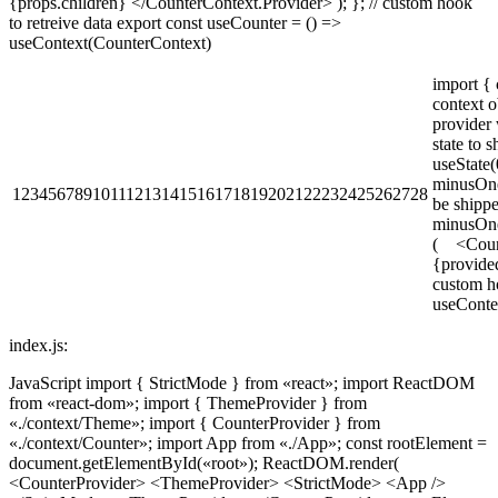
{props.children} </CounterContext.Provider> ); }; // custom hook
to retreive data export const useCounter = () =>
useContext(CounterContext)
import { 
context o
provider
state to 
useState
minusOne
12345678910111213141516171819202122232425262728
be shipp
minusOne
( <Count
{provide
custom ho
useConte
index.js:
JavaScript import { StrictMode } from «react»; import ReactDOM
from «react-dom»; import { ThemeProvider } from
«./context/Theme»; import { CounterProvider } from
«./context/Counter»; import App from «./App»; const rootElement =
document.getElementById(«root»); ReactDOM.render(
<CounterProvider> <ThemeProvider> <StrictMode> <App />