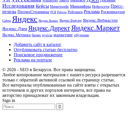
Wildberries
Авито
ВКонтакте
Исследования
Кейсы
Пресс-
Минцифры
Нейросети
Маркетплейс
релизы
Реклама
ПромоСтраницы
Рейтинги
Роскомнадзор
РСЯ
Работа
Яндекс
Яндекс.Вебмастер
Яндекс.Браузер
Сайты
Яндекс.Бизнес
Яндекс.Маркет
Яндекс.Директ
Яндекс.Дзен
маркетинг
Яндекс.Метрика
обучение
бизнес
курсы
Добавить сайт в каталог
Опубликовать статью бесплатно
Поисковое продвижение
Реклама на портале
© 2026 - SEO в Беларуси. Все права защищены.
Любое копирование материалов с нашего ресурса разрешается
только с обратной активной ссылкой на страницу статьи.
Все материалы опубликованные на сайте взяты с открытых
источников и других порталов интернета, все права на
авторство принадлежат их законным владельцам.
Sign in