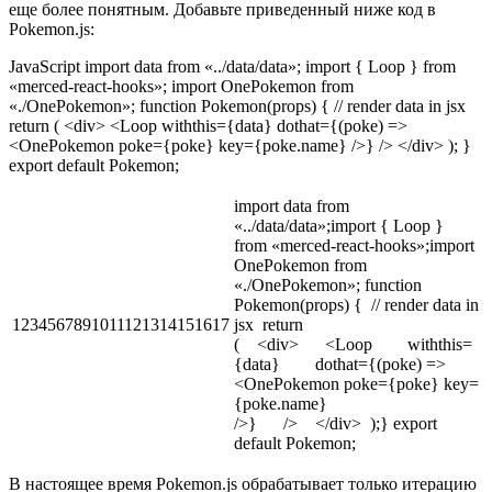
еще более понятным. Добавьте приведенный ниже код в
Pokemon.js:
JavaScript import data from «../data/data»; import { Loop } from
«merced-react-hooks»; import OnePokemon from
«./OnePokemon»; function Pokemon(props) { // render data in jsx
return ( <div> <Loop withthis={data} dothat={(poke) =>
<OnePokemon poke={poke} key={poke.name} />} /> </div> ); }
export default Pokemon;
import data from
«../data/data»;import { Loop }
from «merced-react-hooks»;import
OnePokemon from
«./OnePokemon»; function
Pokemon(props) { // render data in
1234567891011121314151617
jsx return
( <div> <Loop withthis=
{data} dothat={(poke) =>
<OnePokemon poke={poke} key=
{poke.name}
/>} /> </div> );} export
default Pokemon;
В настоящее время Pokemon.js обрабатывает только итерацию