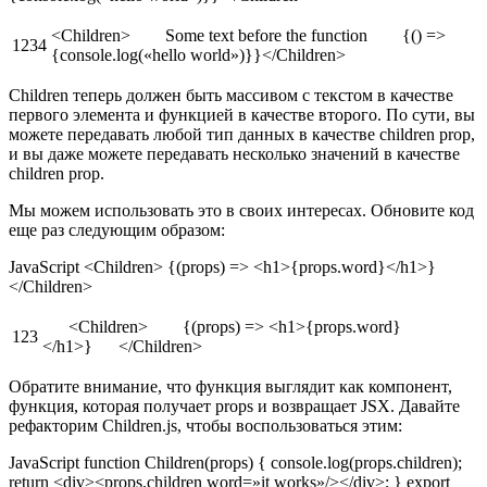
<Children> Some text before the function {() =>
1234
{console.log(«hello world»)}}</Children>
Children теперь должен быть массивом с текстом в качестве
первого элемента и функцией в качестве второго. По сути, вы
можете передавать любой тип данных в качестве children prop,
и вы даже можете передавать несколько значений в качестве
children prop.
Мы можем использовать это в своих интересах. Обновите код
еще раз следующим образом:
JavaScript <Children> {(props) => <h1>{props.word}</h1>}
</Children>
<Children> {(props) => <h1>{props.word}
123
</h1>} </Children>
Обратите внимание, что функция выглядит как компонент,
функция, которая получает props и возвращает JSX. Давайте
рефакторим Children.js, чтобы воспользоваться этим:
JavaScript function Children(props) { console.log(props.children);
return <div><props.children word=»it works»/></div>; } export