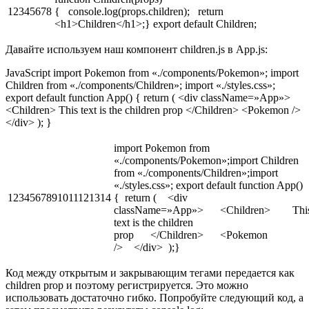
12345678
{ console.log(props.children); return
<h1>Children</h1>;} export default Children;
Давайте используем наш компонент children.js в App.js:
JavaScript import Pokemon from «./components/Pokemon»; import
Children from «./components/Children»; import «./styles.css»;
export default function App() { return ( <div className=»App»>
<Children> This text is the children prop </Children> <Pokemon />
</div> ); }
import Pokemon from
«./components/Pokemon»;import Children
from «./components/Children»;import
«./styles.css»; export default function App()
1234567891011121314
{ return ( <div
className=»App»> <Children> Thi
text is the children
prop </Children> <Pokemon
/> </div> );}
Код между открытым и закрывающим тегами передается как
children prop и поэтому регистрируется. Это можно
использовать достаточно гибко. Попробуйте следующий код, а