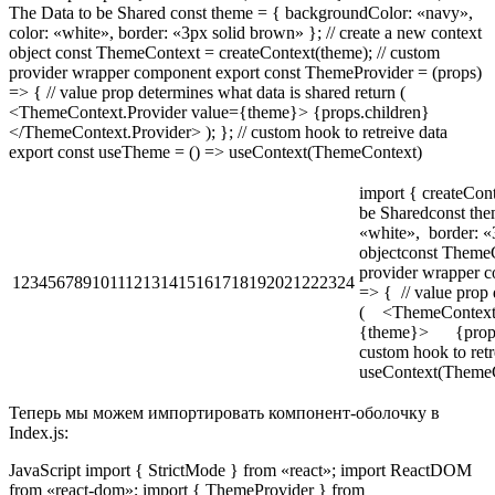
The Data to be Shared const theme = { backgroundColor: «navy»,
color: «white», border: «3px solid brown» }; // create a new context
object const ThemeContext = createContext(theme); // custom
provider wrapper component export const ThemeProvider = (props)
=> { // value prop determines what data is shared return (
<ThemeContext.Provider value={theme}> {props.children}
</ThemeContext.Provider> ); }; // custom hook to retreive data
export const useTheme = () => useContext(ThemeContext)
import { createCont
be Sharedconst th
«white», border: «3
objectconst ThemeC
provider wrapper 
123456789101112131415161718192021222324
=> { // value prop 
( <ThemeContext.
{theme}> {props.
custom hook to ret
useContext(Theme
Теперь мы можем импортировать компонент-оболочку в
Index.js:
JavaScript import { StrictMode } from «react»; import ReactDOM
from «react-dom»; import { ThemeProvider } from