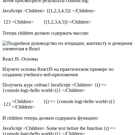
затем просмотрите результаты console.log:
JavaScript <Children> {[1,2,3,4,5]} </Children>
123
<Children> {[1,2,3,4,5]}</Children>
Теперь children должен содержать массив:
React JS. Основы
Изучите основы ReactJS на практическом примере по
созданию учебного веб-приложения
Получить курс сейчас! JavaScript <Children> {() =>
{console.log(«hello world»)}} </Children>
<Children> {() => {console.log(«hello world»)}}
123
</Children>
И children теперь должен содержать функцию:
JavaScript <Children> Some text before the function {() =>
{console.log(«hello world»)}} </Children>