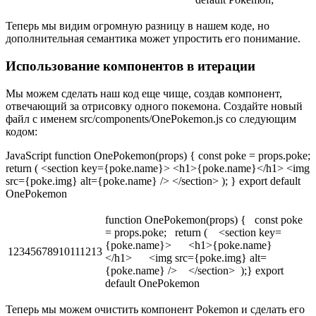
Теперь мы видим огромную разницу в нашем коде, но
дополнительная семантика может упростить его понимание.
Использование компонентов в итерации
Мы можем сделать наш код еще чище, создав компонент,
отвечающий за отрисовку одного покемона. Создайте новый
файл с именем src/components/OnePokemon.js со следующим
кодом:
JavaScript function OnePokemon(props) { const poke = props.poke;
return ( <section key={poke.name}> <h1>{poke.name}</h1> <img
src={poke.img} alt={poke.name} /> </section> ); } export default
OnePokemon
function OnePokemon(props) { const poke
= props.poke; return ( <section key=
{poke.name}> <h1>{poke.name}
12345678910111213
</h1> <img src={poke.img} alt=
{poke.name} /> </section> );} export
default OnePokemon
Теперь мы можем очистить компонент Pokemon и сделать его