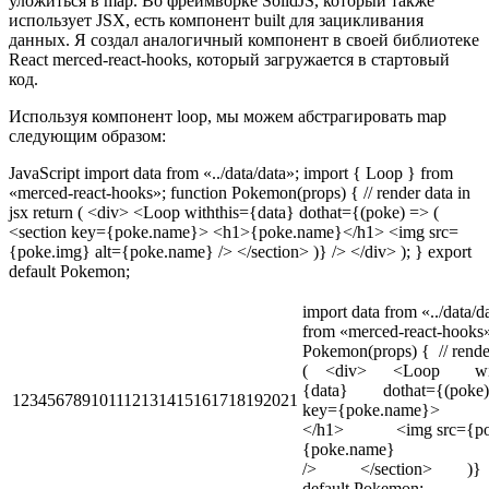
уложиться в map. Во фреймворке SolidJS, который также
использует JSX, есть компонент built для зацикливания
данных. Я создал аналогичный компонент в своей библиотеке
React merced-react-hooks, который загружается в стартовый
код.
Используя компонент loop, мы можем абстрагировать map
следующим образом:
JavaScript import data from «../data/data»; import { Loop } from
«merced-react-hooks»; function Pokemon(props) { // render data in
jsx return ( <div> <Loop withthis={data} dothat={(poke) => (
<section key={poke.name}> <h1>{poke.name}</h1> <img src=
{poke.img} alt={poke.name} /> </section> )} /> </div> ); } export
default Pokemon;
import data from «../data/
from «merced-react-hooks»
Pokemon(props) { // render
( <div> <Loop with
{data} dothat={(poke
123456789101112131415161718192021
key={poke.name}> <
</h1> <img src={poke
{poke.name}
/> </section> )} />
default Pokemon;