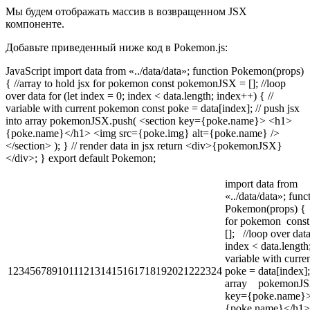
Мы будем отображать массив в возвращенном JSX
компоненте.
Добавьте приведенный ниже код в Pokemon.js:
JavaScript import data from «../data/data»; function Pokemon(props)
{ //array to hold jsx for pokemon const pokemonJSX = []; //loop
over data for (let index = 0; index < data.length; index++) { //
variable with current pokemon const poke = data[index]; // push jsx
into array pokemonJSX.push( <section key={poke.name}> <h1>
{poke.name}</h1> <img src={poke.img} alt={poke.name} />
</section> ); } // render data in jsx return <div>{pokemonJSX}
</div>; } export default Pokemon;
import data from
«../data/data»; func
Pokemon(props) { /
for pokemon cons
[]; //loop over data
index < data.lengt
variable with cur
123456789101112131415161718192021222324
poke = data[index];
array pokemonJS
key={poke.nam
{poke.name}</h