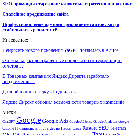
SEO промоция стартапов: ключевые стратегии и практики
Статейное продвижение сайта
Профессиональное администрирование сайтов: когда
стабильность решает всё
Интересное:
Нейросеть нового поколения YaGPT появилась в Алисе
Ответы на распространенные вопросы об интерпретации
отчетов…
В Товарных кампаниях Яндекс Директа заработало
продвижение…
Дзен обновил вкладку «Подписки»
Яндекс Директ обновил возможности товарных кампаний
Метки
Google
Google Ads
Google
ChatGPT
Google AdSense
Google Analytics
SEO
Rustore
Telegram
Ozon
IT-специалисты
myTarget
myTracker
Chrome
VK Реклама
Дзен
VK
Дизайн