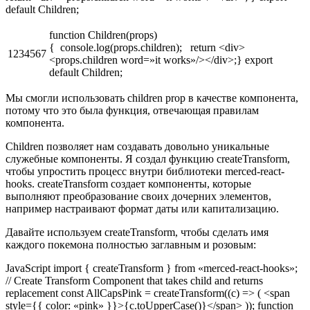
default Children;
function Children(props)
{ console.log(props.children); return <div>
1234567
<props.children word=»it works»/></div>;} export
default Children;
Мы смогли использовать children prop в качестве компонента,
потому что это была функция, отвечающая правилам
компонента.
Сhildren позволяет нам создавать довольно уникальные
служебные компоненты. Я создал функцию createTransform,
чтобы упростить процесс внутри библиотеки merced-react-
hooks. createTransform создает компоненты, которые
выполняют преобразование своих дочерних элементов,
например настраивают формат даты или капитализацию.
Давайте используем createTransform, чтобы сделать имя
каждого покемона полностью заглавным и розовым:
JavaScript import { createTransform } from «merced-react-hooks»;
// Create Transform Component that takes child and returns
replacement const AllCapsPink = createTransform((c) => ( <span
style={{ color: «pink» }}>{c.toUpperCase()}</span> )); function