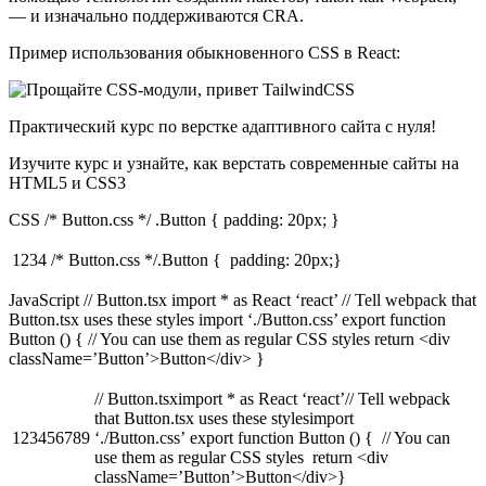
— и изначально поддерживаются CRA.
Пример использования обыкновенного CSS в React:
Практический курс по верстке адаптивного сайта с нуля!
Изучите курс и узнайте, как верстать современные сайты на
HTML5 и CSS3
CSS /* Button.css */ .Button { padding: 20px; }
1234
/* Button.css */.Button { padding: 20px;}
JavaScript // Button.tsx import * as React ‘react’ // Tell webpack that
Button.tsx uses these styles import ‘./Button.css’ export function
Button () { // You can use them as regular CSS styles return <div
className=’Button’>Button</div> }
// Button.tsximport * as React ‘react’// Tell webpack
that Button.tsx uses these stylesimport
123456789
‘./Button.css’ export function Button () { // You can
use them as regular CSS styles return <div
className=’Button’>Button</div>}