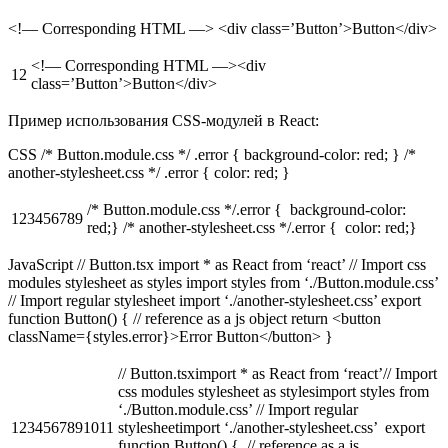
<!— Corresponding HTML —> <div class=’Button’>Button</div>
<!— Corresponding HTML —><div
12
class=’Button’>Button</div>
Пример использования CSS-модулей в React:
CSS /* Button.module.css */ .error { background-color: red; } /*
another-stylesheet.css */ .error { color: red; }
/* Button.module.css */.error { background-color:
123456789
red;} /* another-stylesheet.css */.error { color: red;}
JavaScript // Button.tsx import * as React from ‘react’ // Import css
modules stylesheet as styles import styles from ‘./Button.module.css’
// Import regular stylesheet import ‘./another-stylesheet.css’ export
function Button() { // reference as a js object return <button
className={styles.error}>Error Button</button> }
// Button.tsximport * as React from ‘react’// Import
css modules stylesheet as stylesimport styles from
‘./Button.module.css’ // Import regular
1234567891011
stylesheetimport ‘./another-stylesheet.css’ export
function Button() { // reference as a js