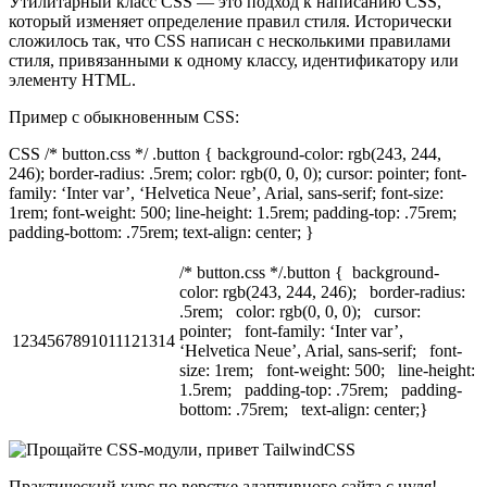
Утилитарный класс CSS — это подход к написанию CSS,
который изменяет определение правил стиля. Исторически
сложилось так, что CSS написан с несколькими правилами
стиля, привязанными к одному классу, идентификатору или
элементу HTML.
Пример с обыкновенным CSS:
CSS /* button.css */ .button { background-color: rgb(243, 244,
246); border-radius: .5rem; color: rgb(0, 0, 0); cursor: pointer; font-
family: ‘Inter var’, ‘Helvetica Neue’, Arial, sans-serif; font-size:
1rem; font-weight: 500; line-height: 1.5rem; padding-top: .75rem;
padding-bottom: .75rem; text-align: center; }
/* button.css */.button { background-
color: rgb(243, 244, 246); border-radius:
.5rem; color: rgb(0, 0, 0); cursor:
pointer; font-family: ‘Inter var’,
1234567891011121314
‘Helvetica Neue’, Arial, sans-serif; font-
size: 1rem; font-weight: 500; line-height:
1.5rem; padding-top: .75rem; padding-
bottom: .75rem; text-align: center;}
Практический курс по верстке адаптивного сайта с нуля!