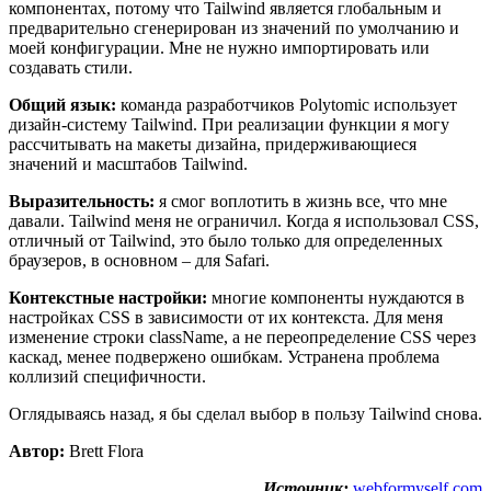
компонентах, потому что Tailwind является глобальным и
предварительно сгенерирован из значений по умолчанию и
моей конфигурации. Мне не нужно импортировать или
создавать стили.
Общий язык:
команда разработчиков Polytomic использует
дизайн-систему Tailwind. При реализации функции я могу
рассчитывать на макеты дизайна, придерживающиеся
значений и масштабов Tailwind.
Выразительность:
я смог воплотить в жизнь все, что мне
давали. Tailwind меня не ограничил. Когда я использовал CSS,
отличный от Tailwind, это было только для определенных
браузеров, в основном – для Safari.
Контекстные настройки:
многие компоненты нуждаются в
настройках CSS в зависимости от их контекста. Для меня
изменение строки className, а не переопределение CSS через
каскад, менее подвержено ошибкам. Устранена проблема
коллизий специфичности.
Оглядываясь назад, я бы сделал выбор в пользу Tailwind снова.
Автор:
Brett Flora
Источник:
webformyself.com