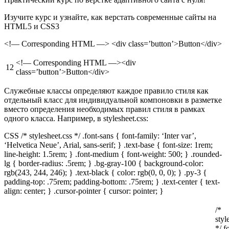
Изучите курс и узнайте, как верстать современные сайты на
HTML5 и CSS3
<!— Corresponding HTML —> <div class=’button’>Button</div>
<!— Corresponding HTML —><div
12
class=’button’>Button</div>
Служебные классы определяют каждое правило стиля как
отдельный класс для индивидуальной компоновки в разметке
вместо определения необходимых правил стиля в рамках
одного класса. Например, в stylesheet.css:
CSS /* stylesheet.css */ .font-sans { font-family: ‘Inter var’,
‘Helvetica Neue’, Arial, sans-serif; } .text-base { font-size: 1rem;
line-height: 1.5rem; } .font-medium { font-weight: 500; } .rounded-
lg { border-radius: .5rem; } .bg-gray-100 { background-color:
rgb(243, 244, 246); } .text-black { color: rgb(0, 0, 0); } .py-3 {
padding-top: .75rem; padding-bottom: .75rem; } .text-center { text-
align: center; } .cursor-pointer { cursor: pointer; }
/*
styl
*/.f