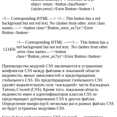
object return <button className=
{styles.error}>Error Button</button>}
<!— Corresponding HTML —> <!— This button has a red
background but not red text. No clashes from other .error class
names. —> <button class=’Button_error_ax7yz’>Error
Button</button>
<!— Corresponding HTML —><!— This button has a
red background but not red text. No clashes from other
123456
.error class names.—><button
class=’Button_error_ax7yz’>Error Button</button>
Преимущества модулей CSS заключаются в устранении
конфликтов CSS между файлами в локальной области
видимости, явных зависимостей и предотвращении
глобального CSS. Но предотвращение глобального CSS
удаляет выразительную силу «каскадной» части Каскадных
Таблиц Стилей (CSS). Кроме того, локальная область
видимости имен и идентификаторов классов CSS не
предотвращает дублирование CSS в других файлах.
Определение margin-top:0; несколько раз в разных файлах CSS
не будут устранены модулями CSS.