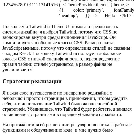
12345678910111213141516
( <ThemeProvider theme={theme}
{{ color: ‘primary’, fontFamily
‘heading’, }} > Hello </h1> </
Поскольку и Tailwind и Theme UI помогают реализовать
системы дизайна, я выбрал Tailwind, потому что CSS не
заблокирован внутри среды выполнения JavaScript. Он
компилируется в обычные классы CSS. Размер пакета
JavaScript меньше, потому что определения стилей не связаны
с кодом React. Поскольку Tailwind использует глобальные
классы CSS с низкой специфичностью, переопределение
правил таблиц стилей устраняется, а размер файла не
увеличивается.
Стратегия реализации
Я начал свое путешествие по внедрению редизайна с
небольшой простой страницы в приложении, чтобы убедить
себя, что использование Tailwind было жизнеспособной
стратегией. Убедившись, что Tailwind будет работать, я занялся
оставшимися страницами в порядке убывания сложности.
На протяжении всей реализации регулярно возникала работа с
функциями и обслуживанию кода, и мне нужно было