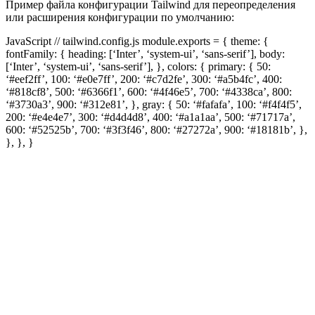
Пример файла конфигурации Tailwind для переопределения
или расширения конфигурации по умолчанию:
JavaScript // tailwind.config.js module.exports = { theme: {
fontFamily: { heading: [‘Inter’, ‘system-ui’, ‘sans-serif’], body:
[‘Inter’, ‘system-ui’, ‘sans-serif’], }, colors: { primary: { 50:
‘#eef2ff’, 100: ‘#e0e7ff’, 200: ‘#c7d2fe’, 300: ‘#a5b4fc’, 400:
‘#818cf8’, 500: ‘#6366f1’, 600: ‘#4f46e5’, 700: ‘#4338ca’, 800:
‘#3730a3’, 900: ‘#312e81’, }, gray: { 50: ‘#fafafa’, 100: ‘#f4f4f5’,
200: ‘#e4e4e7’, 300: ‘#d4d4d8’, 400: ‘#a1a1aa’, 500: ‘#71717a’,
600: ‘#52525b’, 700: ‘#3f3f46’, 800: ‘#27272a’, 900: ‘#18181b’, },
}, }, }