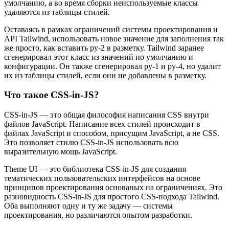
умолчанию, а во время сборки неиспользуемые классы
удаляются из таблицы стилей.
Оставаясь в рамках ограничений системы проектирования и
API Tailwind, использовать новое значение для заполнения так
же просто, как вставить py-2 в разметку. Tailwind заранее
сгенерировал этот класс из значений по умолчанию и
конфигурации. Он также сгенерировал py-1 и py-4, но удалит
их из таблицы стилей, если они не добавлены в разметку.
Что такое CSS-in-JS?
CSS-in-JS — это общая философия написания CSS внутри
файлов JavaScript. Написание всех стилей происходит в
файлах JavaScript и способом, присущим JavaScript, а не CSS.
Это позволяет стилю CSS-in-JS использовать всю
выразительную мощь JavaScript.
Theme UI — это библиотека CSS-in-JS для создания
тематических пользовательских интерфейсов на основе
принципов проектирования основаных на ограничениях. Это
разновидность CSS-in-JS для простого CSS-подхода Tailwind.
Оба выполняют одну и ту же задачу — системы
проектирования, но различаются опытом разработки.