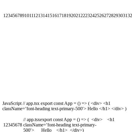
123456789101112131415161718192021222324252627282930313
JavaScript // app.tsx export const App = () => ( <div> <h1
className=’font-heading text-primary-500′> Hello </h1> </div> )
// app.tsxexport const App = () => ( <div> <h1
12345678
className=’font-heading text-primary-
500′> Hello </h1> </div>)