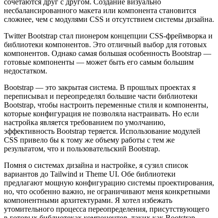
сочетаются друг с другом. Создание визуально
несбалансированного макета или компонента становится
сложнее, чем с модулями CSS и отсутствием системы дизайна.
Twitter Bootstrap стал пионером концепции CSS-фреймворка и
библиотеки компонентов. Это отличный выбор для готовых
компонентов. Однако самая большая особенность Bootstrap —
готовые компоненты — может быть его самым большим
недостатком.
Bootstrap — это закрытая система. В прошлых проектах я
переписывал и переопределял большие части библиотеки
Bootstrap, чтобы настроить переменные стиля и компоненты,
которые конфигурация не позволяла настраивать. Но если
настройка является требованием по умолчанию,
эффективность Bootstrap теряется. Использование модулей
CSS привело бы к тому же объему работы с тем же
результатом, что и пользовательский Bootstrap.
Помня о системах дизайна и настройке, я сузил список
вариантов до Tailwind и Theme UI. Обе библиотеки
предлагают мощную конфигурацию системы проектирования,
но, что особенно важно, не ограничивают меня конкретными
компонентными архитектурами. Я хотел избежать
утомительного процесса переопределения, присутствующего
в готовых библиотеках компонентов, таких как Bootstrap.