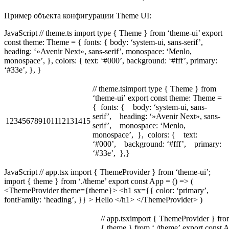
Пример объекта конфигурации Theme UI:
JavaScript // theme.ts import type { Theme } from ‘theme-ui’ export
const theme: Theme = { fonts: { body: ‘system-ui, sans-serif’,
heading: ‘»Avenir Next», sans-serif’, monospace: ‘Menlo,
monospace’, }, colors: { text: ‘#000’, background: ‘#fff’, primary:
‘#33e’, }, }
// theme.tsimport type { Theme } from
‘theme-ui’ export const theme: Theme =
{ fonts: { body: ‘system-ui, sans-
serif’, heading: ‘»Avenir Next», sans-
123456789101112131415
serif’, monospace: ‘Menlo,
monospace’, }, colors: { text:
‘#000’, background: ‘#fff’, primary:
‘#33e’, },}
JavaScript // app.tsx import { ThemeProvider } from ‘theme-ui’;
import { theme } from ‘./theme’ export const App = () => (
<ThemeProvider theme={theme}> <h1 sx={{ color: ‘primary’,
fontFamily: ‘heading’, }} > Hello </h1> </ThemeProvider> )
// app.tsximport { ThemeProvider } fro
{ theme } from ‘./theme’ export const 