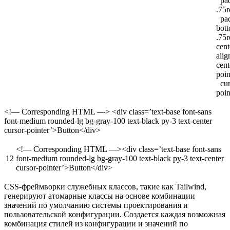
pad
.75
pad
bot
.75r
cent
alig
cent
poin
cur
poin
<!— Corresponding HTML —> <div class=’text-base font-sans
font-medium rounded-lg bg-gray-100 text-black py-3 text-center
cursor-pointer’>Button</div>
<!— Corresponding HTML —><div class=’text-base font-sans
12
font-medium rounded-lg bg-gray-100 text-black py-3 text-center
cursor-pointer’>Button</div>
CSS-фреймворки служебных классов, такие как Tailwind,
генерируют атомарные классы на основе комбинации
значений по умолчанию системы проектирования и
пользовательской конфигурации. Создается каждая возможная
комбинация стилей из конфигурации и значений по