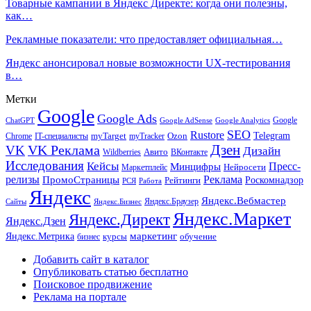
Товарные кампании в Яндекс Директе: когда они полезны,
как…
Рекламные показатели: что предоставляет официальная…
Яндекс анонсировал новые возможности UX-тестирования
в…
Метки
Google
Google Ads
Google
ChatGPT
Google AdSense
Google Analytics
SEO
Rustore
Telegram
Ozon
IT-специалисты
myTarget
myTracker
Chrome
VK Реклама
Дзен
VK
Дизайн
Wildberries
Авито
ВКонтакте
Исследования
Кейсы
Пресс-
Минцифры
Нейросети
Маркетплейс
релизы
Реклама
ПромоСтраницы
Рейтинги
Роскомнадзор
РСЯ
Работа
Яндекс
Яндекс.Вебмастер
Яндекс.Браузер
Сайты
Яндекс.Бизнес
Яндекс.Маркет
Яндекс.Директ
Яндекс.Дзен
маркетинг
Яндекс.Метрика
обучение
бизнес
курсы
Добавить сайт в каталог
Опубликовать статью бесплатно
Поисковое продвижение
Реклама на портале