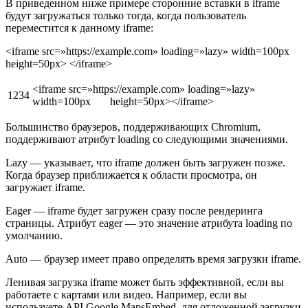
В приведенном ниже примере сторонние вставки в iframe
будут загружаться только тогда, когда пользователь
переместится к данному iframe:
<iframe src=»https://example.com» loading=»lazy» width=100px
height=50px> </iframe>
<iframe src=»https://example.com» loading=»lazy»
1234
width=100px height=50px></iframe>
Большинство браузеров, поддерживающих Chromium,
поддерживают атрибут loading со следующими значениями.
Lazy — указывает, что iframe должен быть загружен позже.
Когда браузер приближается к области просмотра, он
загружает iframe.
Eager — iframe будет загружен сразу после рендеринга
страницы. Атрибут eager — это значение атрибута loading по
умолчанию.
Auto — браузер имеет право определять время загрузки iframe.
Ленивая загрузка iframe может быть эффективной, если вы
работаете с картами или видео. Например, если вы
используете API Google MapsEmbed, для отложенной загрузки