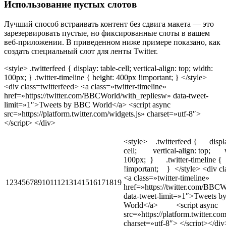
Использование пустых слотов
Лучший способ встраивать контент без сдвига макета — это
зарезервировать пустые, но фиксированные слоты в вашем
веб-приложении. В приведенном ниже примере показано, как
создать специальный слот для ленты Twitter.
<style> .twitterfeed { display: table-cell; vertical-align: top; width:
100px; } .twitter-timeline { height: 400px !important; } </style>
<div class=twitterfeed> <a class=»twitter-timeline»
href=»https://twitter.com/BBCWorld/with_repliesw» data-tweet-
limit=»1″>Tweets by BBC World</a> <script async
src=»https://platform.twitter.com/widgets.js» charset=»utf-8″>
</script> </div>
<style> .twitterfeed { displa
cell; vertical-align: top; 
100px; } .twitter-timeline 
!important; } </style> <div 
<a class=»twitter-timeline»
12345678910111213141516171819
href=»https://twitter.com/BBCW
data-tweet-limit=»1″>Tweets 
World</a> <script async
src=»https://platform.twitter.co
charset=»utf-8″> </script></div