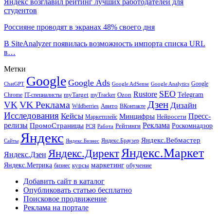
Яндекс возглавил рейтинг лучших работодателей для
студентов
Россияне проводят в экранах 48% своего дня
В SiteAnalyzer появилась возможность импорта списка URL
в…
Метки
Google
Google Ads
Google
ChatGPT
Google AdSense
Google Analytics
SEO
Rustore
Telegram
Ozon
IT-специалисты
myTarget
myTracker
Chrome
VK Реклама
Дзен
VK
Дизайн
Wildberries
Авито
ВКонтакте
Исследования
Кейсы
Пресс-
Минцифры
Нейросети
Маркетплейс
релизы
Реклама
ПромоСтраницы
Рейтинги
Роскомнадзор
РСЯ
Работа
Яндекс
Яндекс.Вебмастер
Яндекс.Браузер
Сайты
Яндекс.Бизнес
Яндекс.Маркет
Яндекс.Директ
Яндекс.Дзен
маркетинг
Яндекс.Метрика
обучение
бизнес
курсы
Добавить сайт в каталог
Опубликовать статью бесплатно
Поисковое продвижение
Реклама на портале