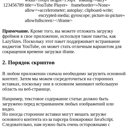
123456789
title=»YouTube Player» frameborder=»None»
allow=»accelerometer; autoplay; clipboard-write;
encrypted-media; gyroscope; picture-in-picture»
allowfullscreen></iframe>
Примечание.
Кроме того, вы можете отложить загрузку
фреймов в свое приложение, используя такие пакеты, как
LazySizes. Поскольку этот пакет поддерживает встраивание
виджетов YouTube, он может стать отличным вариантом для
сокращения времени загрузки iframe.
2. Порядок скриптов
В любом приложении сначала необходимо загрузить основной
контент. Затем мы можем сосредоточиться на сторонних
вставках, поскольку они в основном занимают небольшую
область на веб-странице.
Например, текстовое содержание статьи должно быть
загружено перед встраиванием любых изображений или
видео.
Но иногда сторонние вставки могут мешать загрузке
основного контента из-за парсера блокировки JavaScript.
Следовательно, нам нужно быть очень осторожными с