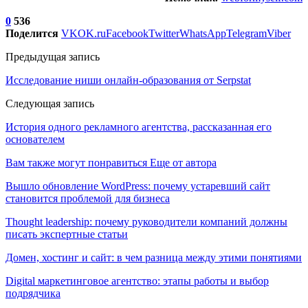
0
536
Поделится
VK
OK.ru
Facebook
Twitter
WhatsApp
Telegram
Viber
Предыдущая запись
Исследование ниши онлайн-образования от Serpstat
Следующая запись
История одного рекламного агентства, рассказанная его
основателем
Вам также могут понравиться
Еще от автора
Вышло обновление WordPress: почему устаревший сайт
становится проблемой для бизнеса
Thought leadership: почему руководители компаний должны
писать экспертные статьи
Домен, хостинг и сайт: в чем разница между этими понятиями
Digital маркетинговое агентство: этапы работы и выбор
подрядчика