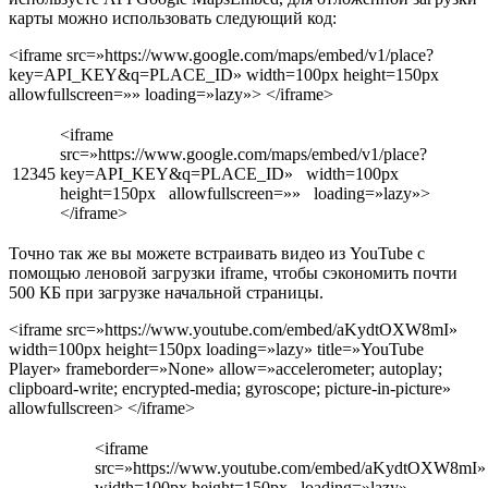
карты можно использовать следующий код:
<iframe src=»https://www.google.com/maps/embed/v1/place?
key=API_KEY&q=PLACE_ID» width=100px height=150px
allowfullscreen=»» loading=»lazy»> </iframe>
<iframe
src=»https://www.google.com/maps/embed/v1/place?
12345
key=API_KEY&q=PLACE_ID» width=100px
height=150px allowfullscreen=»» loading=»lazy»>
</iframe>
Точно так же вы можете встраивать видео из YouTube с
помощью леновой загрузки iframe, чтобы сэкономить почти
500 КБ при загрузке начальной страницы.
<iframe src=»https://www.youtube.com/embed/aKydtOXW8mI»
width=100px height=150px loading=»lazy» title=»YouTube
Player» frameborder=»None» allow=»accelerometer; autoplay;
clipboard-write; encrypted-media; gyroscope; picture-in-picture»
allowfullscreen> </iframe>
<iframe
src=»https://www.youtube.com/embed/aKydtOXW8mI
width=100px height=150px loading=»lazy»