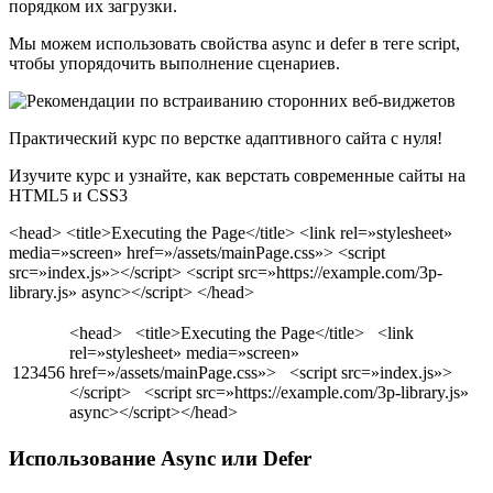
порядком их загрузки.
Мы можем использовать свойства async и defer в теге script,
чтобы упорядочить выполнение сценариев.
Практический курс по верстке адаптивного сайта с нуля!
Изучите курс и узнайте, как верстать современные сайты на
HTML5 и CSS3
<head> <title>Executing the Page</title> <link rel=»stylesheet»
media=»screen» href=»/assets/mainPage.css»> <script
src=»index.js»></script> <script src=»https://example.com/3p-
library.js» async></script> </head>
<head> <title>Executing the Page</title> <link
rel=»stylesheet» media=»screen»
123456
href=»/assets/mainPage.css»> <script src=»index.js»>
</script> <script src=»https://example.com/3p-library.js»
async></script></head>
Использование Async или Defer