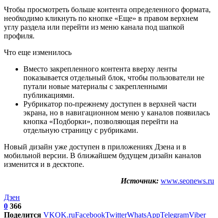
Чтобы просмотреть больше контента определенного формата,
необходимо кликнуть по кнопке «Еще» в правом верхнем
углу раздела или перейти из меню канала под шапкой
профиля.
Что еще изменилось
Вместо закрепленного контента вверху ленты
показывается отдельный блок, чтобы пользователи не
путали новые материалы с закрепленными
публикациями.
Рубрикатор по-прежнему доступен в верхней части
экрана, но в навигационном меню у каналов появилась
кнопка «Подборки», позволяющая перейти на
отдельную страницу с рубриками.
Новый дизайн уже доступен в приложениях Дзена и в
мобильной версии. В ближайшем будущем дизайн каналов
изменится и в десктопе.
Источник:
www.seonews.ru
Дзен
0
366
Поделится
VK
OK.ru
Facebook
Twitter
WhatsApp
Telegram
Viber