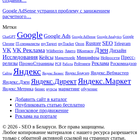
создания…
Google AdSense устранил проблему с занижением
расчетного…
Метки
Google
Google Ads
Google
ChatGPT
Google AdSense
Google Analytics
SEO
Rustore
Telegram
Ozon
IT-специалисты
myTarget
myTracker
Chrome
VK Реклама
Дзен
VK
Дизайн
Wildberries
Авито
ВКонтакте
Исследования
Кейсы
Пресс-
Минцифры
Нейросети
Маркетплейс
релизы
Реклама
ПромоСтраницы
Рейтинги
Роскомнадзор
РСЯ
Работа
Яндекс
Яндекс.Вебмастер
Яндекс.Браузер
Сайты
Яндекс.Бизнес
Яндекс.Маркет
Яндекс.Директ
Яндекс.Дзен
маркетинг
Яндекс.Метрика
обучение
бизнес
курсы
Добавить сайт в каталог
Опубликовать статью бесплатно
Поисковое продвижение
Реклама на портале
© 2026 - SEO в Беларуси. Все права защищены.
Любое копирование материалов с нашего ресурса разрешается
только с обратной активной ссылкой на страницу статьи.