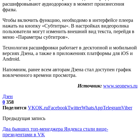
расшифровывают аудиодорожку в момент произнесения
фразы.
Чтобы включить функцию, необходимо в интерфейсе плеера
нажать на кнопку «Субтитры». В настройках видеоролика
пользователи могут изменить внешний вид текста, перейдя в
меню «Параметры субтитров».
Технология расшифровки работает в десктопной и мобильной
версиях Дзена, а также в приложениях платформы для iOS и
Android.
Напомним, ранее всем авторам Дзена стал доступен график
вовлеченного времени просмотра.
Источник:
www.seonews.ru
Дзен
0
358
Поделится
VK
OK.ru
Facebook
Twitter
WhatsApp
Telegram
Viber
Предыдущая запись
Два бывших топ-менеджера Яндекса стали вице-
президентами в VK