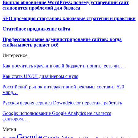
Вышло обновление WordPress: почему устаревший сайт
становится проблемой для бизнеса
SEO промоция стартапов: ключевые стратегии и практики
Статейное продвижение сайта
Профессиональное администрирование сайтов: когда
стабильность решает всё
Интересное:
Как посчитать краулинговый бюджет и понять, есть ли…
Как стать UX/UI-дизайнером с нуля
Российский рынок интерактивной рекламы составил 520
млрд…
Русская версия сервиса Downdetector перестала работать
Google: использование Google Analytics не является
фактором…
Метки
Google
Google Ads