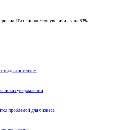
прос на IT-специалистов увеличился на 63%.
ц с видеоконтентом
на показ уведомлений
тся проблемой для бизнеса
сть решает всё