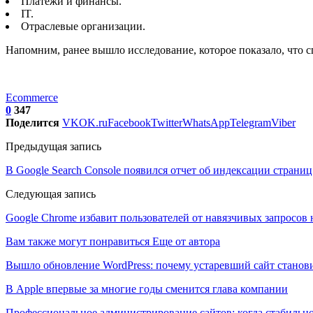
Платежи и финансы.
IT.
Отраслевые организации.
Напомним, ранее вышло исследование, которое показало, что с
Ecommerce
0
347
Поделится
VK
OK.ru
Facebook
Twitter
WhatsApp
Telegram
Viber
Предыдущая запись
В Google Search Console появился отчет об индексации страни
Следующая запись
Google Chrome избавит пользователей от навязчивых запросов 
Вам также могут понравиться
Еще от автора
Вышло обновление WordPress: почему устаревший сайт станови
В Apple впервые за многие годы сменится глава компании
Профессиональное администрирование сайтов: когда стабильно