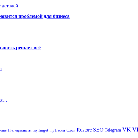
 деталей
новится проблемой для бизнеса
ьность решает всё
и
ния…
V
VK
SEO
Rustore
Telegram
Ozon
IT-специалисты
myTarget
myTracker
rome