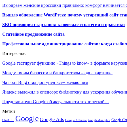
Выбираем женские кроссовки правильно: комфорт начинается с
Вышло обновление WordPress: почему устаревший сайт ста
SEO промоция стартапов: ключевые стратегии и практики
Статейное продвижение сайта
Профессиональное администрирование сайтов: когда стабил
Интересное:
Google тестирует функцию «Things to know» в формате карусел
Между твоим бизнесом и банкротством – одна картинка
Чат-бот Bing стал доступен всем желающим
Яндекс выложил в опенсорс библиотеку для ускорения обуче
Представители Google об актуальности технической…
Метки
Google
Google Ads
Google Ch
ChatGPT
Google AdSense
Google Analytics