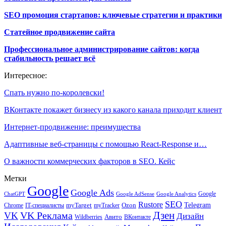
SEO промоция стартапов: ключевые стратегии и практики
Статейное продвижение сайта
Профессиональное администрирование сайтов: когда
стабильность решает всё
Интересное:
Спать нужно по-королевски!
ВКонтакте покажет бизнесу из какого канала приходит клиент
Интернет-продвижение: преимущества
Адаптивные веб-страницы с помощью React-Response и…
О важности коммерческих факторов в SEO. Кейс
Метки
Google
Google Ads
Google
ChatGPT
Google AdSense
Google Analytics
SEO
Rustore
Telegram
Ozon
IT-специалисты
myTarget
myTracker
Chrome
VK Реклама
Дзен
VK
Дизайн
Wildberries
Авито
ВКонтакте