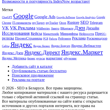
Возможности и популярность IndexNow возрастают
Метки
Google
Google Ads
Google
ChatGPT
Google AdSense
Google Analytics
SEO
Rustore
Telegram
Ozon
IT-специалисты
myTarget
myTracker
Chrome
VK Реклама
Дзен
VK
Дизайн
Wildberries
Авито
ВКонтакте
Исследования
Кейсы
Пресс-
Минцифры
Нейросети
Маркетплейс
релизы
Реклама
ПромоСтраницы
Рейтинги
Роскомнадзор
РСЯ
Работа
Яндекс
Яндекс.Вебмастер
Яндекс.Браузер
Сайты
Яндекс.Бизнес
Яндекс.Маркет
Яндекс.Директ
Яндекс.Дзен
маркетинг
Яндекс.Метрика
обучение
бизнес
курсы
Добавить сайт в каталог
Опубликовать статью бесплатно
Поисковое продвижение
Реклама на портале
© 2026 - SEO в Беларуси. Все права защищены.
Любое копирование материалов с нашего ресурса разрешается
только с обратной активной ссылкой на страницу статьи.
Все материалы опубликованные на сайте взяты с открытых
источников и других порталов интернета, все права на