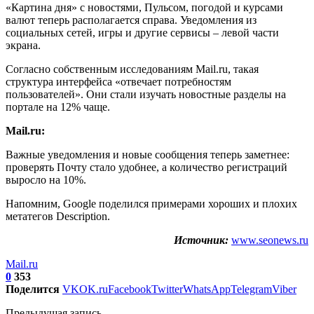
«Картина дня» с новостями, Пульсом, погодой и курсами
валют теперь располагается справа. Уведомления из
социальных сетей, игры и другие сервисы – левой части
экрана.
Согласно собственным исследованиям Mail.ru, такая
структура интерфейса «отвечает потребностям
пользователей». Они стали изучать новостные разделы на
портале на 12% чаще.
Mail.ru:
Важные уведомления и новые сообщения теперь заметнее:
проверять Почту стало удобнее, а количество регистраций
выросло на 10%.
Напомним, Google поделился примерами хороших и плохих
метатегов Description.
Источник:
www.seonews.ru
Mail.ru
0
353
Поделится
VK
OK.ru
Facebook
Twitter
WhatsApp
Telegram
Viber
Предыдущая запись