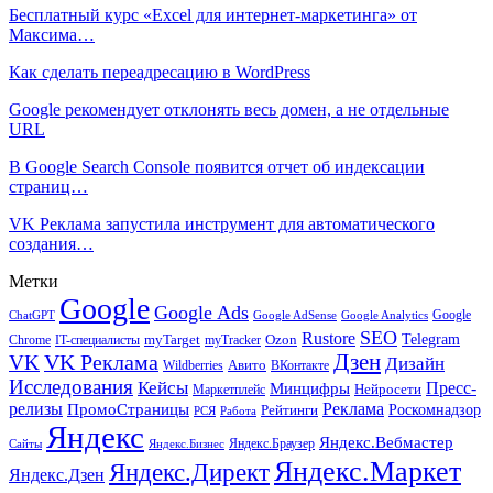
Бесплатный курс «Excel для интернет-маркетинга» от
Максима…
Как сделать переадресацию в WordPress
Google рекомендует отклонять весь домен, а не отдельные
URL
В Google Search Console появится отчет об индексации
страниц…
VK Реклама запустила инструмент для автоматического
создания…
Метки
Google
Google Ads
Google
ChatGPT
Google AdSense
Google Analytics
SEO
Rustore
Telegram
Ozon
IT-специалисты
myTarget
myTracker
Chrome
VK Реклама
Дзен
VK
Дизайн
Wildberries
Авито
ВКонтакте
Исследования
Кейсы
Пресс-
Минцифры
Нейросети
Маркетплейс
релизы
Реклама
ПромоСтраницы
Рейтинги
Роскомнадзор
РСЯ
Работа
Яндекс
Яндекс.Вебмастер
Яндекс.Браузер
Сайты
Яндекс.Бизнес
Яндекс.Маркет
Яндекс.Директ
Яндекс.Дзен