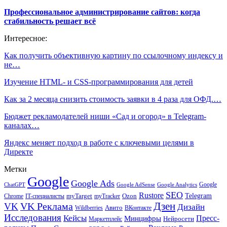
Профессиональное администрирование сайтов: когда
стабильность решает всё
Интересное:
Как получить объективную картину по ссылочному индексу и
не…
Изучение HTML- и CSS-программирования для детей
Как за 2 месяца снизить стоимость заявки в 4 раза для ОФД.…
Бюджет рекламодателей ниши «Сад и огород» в Telegram-
каналах…
Яндекс меняет подход в работе с ключевыми целями в
Директе
Метки
Google
Google Ads
Google
ChatGPT
Google AdSense
Google Analytics
SEO
Rustore
Telegram
Ozon
IT-специалисты
myTarget
myTracker
Chrome
VK Реклама
Дзен
VK
Дизайн
Wildberries
Авито
ВКонтакте
Исследования
Кейсы
Пресс-
Минцифры
Нейросети
Маркетплейс