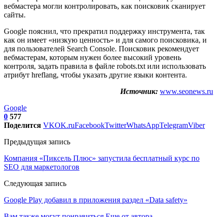
вебмастера могли контролировать, как поисковик сканирует
сайты.
Google пояснил, что прекратил поддержку инструмента, так
как он имеет «низкую ценность» и для самого поисковика, и
для пользователей Search Console. Поисковик рекомендует
вебмастерам, которым нужен более высокий уровень
контроля, задать правила в файле robots.txt или использовать
атрибут hreflang, чтобы указать другие языки контента.
Источник:
www.seonews.ru
Google
0
577
Поделится
VK
OK.ru
Facebook
Twitter
WhatsApp
Telegram
Viber
Предыдущая запись
Компания «Пиксель Плюс» запустила бесплатный курс по
SEO для маркетологов
Следующая запись
Google Play добавил в приложения раздел «Data safety»
Вам также могут понравиться
Еще от автора