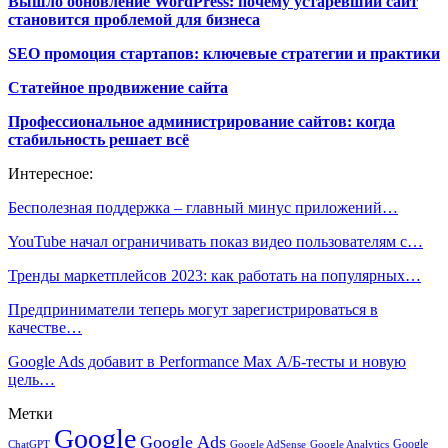
Вышло обновление WordPress: почему устаревший сайт
становится проблемой для бизнеса
SEO промоция стартапов: ключевые стратегии и практики
Статейное продвижение сайта
Профессиональное администрирование сайтов: когда
стабильность решает всё
Интересное:
Бесполезная поддержка – главный минус приложений…
YouTube начал ограничивать показ видео пользователям с…
Тренды маркетплейсов 2023: как работать на популярных…
Предприниматели теперь могут зарегистрироваться в
качестве…
Google Ads добавит в Performance Max А/Б-тесты и новую
цель…
Метки
Google
Google Ads
Google
ChatGPT
Google AdSense
Google Analytics