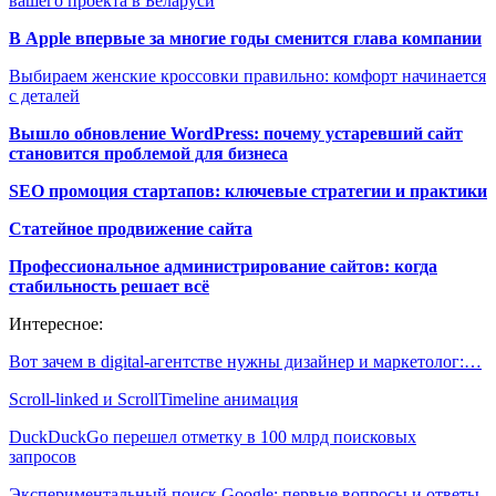
вашего проекта в Беларуси
В Apple впервые за многие годы сменится глава компании
Выбираем женские кроссовки правильно: комфорт начинается
с деталей
Вышло обновление WordPress: почему устаревший сайт
становится проблемой для бизнеса
SEO промоция стартапов: ключевые стратегии и практики
Статейное продвижение сайта
Профессиональное администрирование сайтов: когда
стабильность решает всё
Интересное:
Вот зачем в digital-агентстве нужны дизайнер и маркетолог:…
Scroll-linked и ScrollTimeline анимация
DuckDuckGo перешел отметку в 100 млрд поисковых
запросов
Экспериментальный поиск Google: первые вопросы и ответы