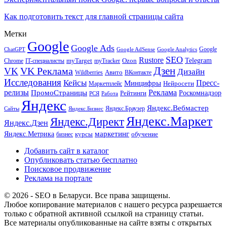
Как подготовить текст для главной страницы сайта
Метки
Google
Google Ads
Google
ChatGPT
Google AdSense
Google Analytics
SEO
Rustore
Telegram
Ozon
IT-специалисты
myTarget
myTracker
Chrome
VK Реклама
Дзен
VK
Дизайн
Wildberries
Авито
ВКонтакте
Исследования
Кейсы
Пресс-
Минцифры
Нейросети
Маркетплейс
релизы
Реклама
ПромоСтраницы
Рейтинги
Роскомнадзор
РСЯ
Работа
Яндекс
Яндекс.Вебмастер
Яндекс.Браузер
Сайты
Яндекс.Бизнес
Яндекс.Маркет
Яндекс.Директ
Яндекс.Дзен
маркетинг
Яндекс.Метрика
обучение
бизнес
курсы
Добавить сайт в каталог
Опубликовать статью бесплатно
Поисковое продвижение
Реклама на портале
© 2026 - SEO в Беларуси. Все права защищены.
Любое копирование материалов с нашего ресурса разрешается
только с обратной активной ссылкой на страницу статьи.
Все материалы опубликованные на сайте взяты с открытых