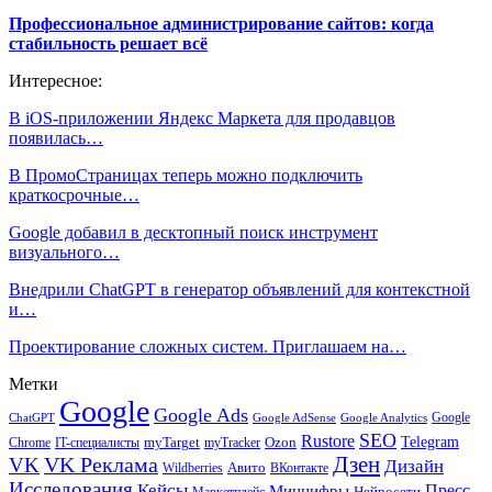
Профессиональное администрирование сайтов: когда
стабильность решает всё
Интересное:
В iOS-приложении Яндекс Маркета для продавцов
появилась…
В ПромоСтраницах теперь можно подключить
краткосрочные…
Google добавил в десктопный поиск инструмент
визуального…
Внедрили ChatGPT в генератор объявлений для контекстной
и…
Проектирование сложных систем. Приглашаем на…
Метки
Google
Google Ads
Google
ChatGPT
Google AdSense
Google Analytics
SEO
Rustore
Telegram
Ozon
IT-специалисты
myTarget
myTracker
Chrome
VK Реклама
Дзен
VK
Дизайн
Wildberries
Авито
ВКонтакте
Исследования
Кейсы
Пресс-
Минцифры
Нейросети
Маркетплейс