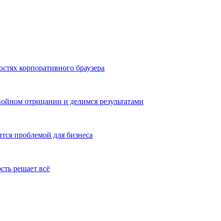
остях корпоративного браузера
двойном отрицании и делимся результатами
тся проблемой для бизнеса
сть решает всё