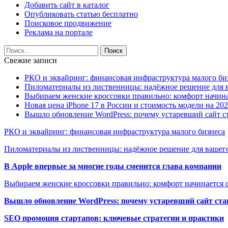
Добавить сайт в каталог
Опубликовать статью бесплатно
Поисковое продвижение
Реклама на портале
Свежие записи
РКО и эквайринг: финансовая инфраструктура малого би
Пиломатериалы из лиственницы: надёжное решение для в
Выбираем женские кроссовки правильно: комфорт начина
Новая цена iPhone 17 в России и стоимость модели на 202
Вышло обновление WordPress: почему устаревший сайт с
РКО и эквайринг: финансовая инфраструктура малого бизнеса
Пиломатериалы из лиственницы: надёжное решение для вашего
В Apple впервые за многие годы сменится глава компании
Выбираем женские кроссовки правильно: комфорт начинается с
Вышло обновление WordPress: почему устаревший сайт ста
SEO промоция стартапов: ключевые стратегии и практики