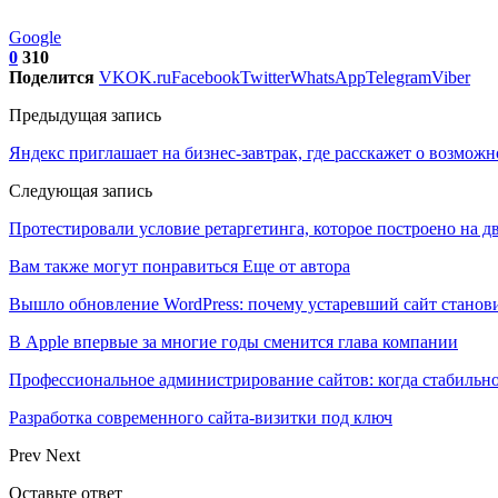
Google
0
310
Поделится
VK
OK.ru
Facebook
Twitter
WhatsApp
Telegram
Viber
Предыдущая запись
Яндекс приглашает на бизнес-завтрак, где расскажет о возможн
Следующая запись
Протестировали условие ретаргетинга, которое построено на 
Вам также могут понравиться
Еще от автора
Вышло обновление WordPress: почему устаревший сайт станови
В Apple впервые за многие годы сменится глава компании
Профессиональное администрирование сайтов: когда стабильно
Разработка современного сайта-визитки под ключ
Prev
Next
Оставьте ответ