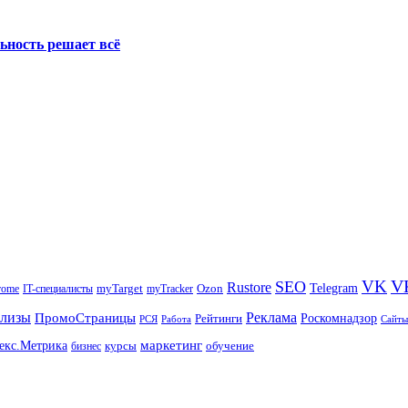
ьность решает всё
V
VK
SEO
Rustore
Telegram
Ozon
IT-специалисты
myTarget
myTracker
rome
елизы
Реклама
ПромоСтраницы
Рейтинги
Роскомнадзор
РСЯ
Работа
Сайты
маркетинг
екс.Метрика
обучение
бизнес
курсы