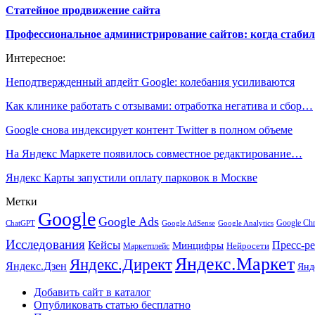
Статейное продвижение сайта
Профессиональное администрирование сайтов: когда стабил
Интересное:
Неподтвержденный апдейт Google: колебания усиливаются
Как клинике работать с отзывами: отработка негатива и сбор…
Google снова индексирует контент Twitter в полном объеме
На Яндекс Маркете появилось совместное редактирование…
Яндекс Карты запустили оплату парковок в Москве
Метки
Google
Google Ads
Google Ch
ChatGPT
Google AdSense
Google Analytics
Исследования
Кейсы
Пресс-р
Минцифры
Нейросети
Маркетплейс
Яндекс.Маркет
Яндекс.Директ
Яндекс.Дзен
Янд
Добавить сайт в каталог
Опубликовать статью бесплатно